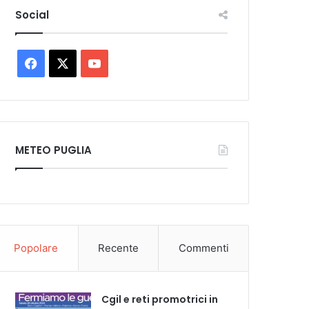
Social
Facebook
X
You
Tube
METEO PUGLIA
Popolare
Recente
Commenti
Cgil e reti promotrici in