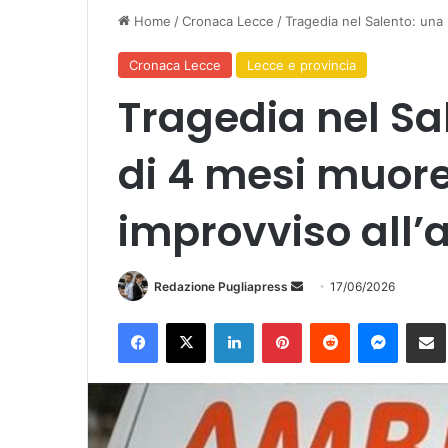
Home
/
Cronaca Lecce
/
Tragedia nel Salento: una
Cronaca Lecce
Lecce e provincia
Tragedia nel Sa
di 4 mesi muor
improvviso all’a
Invia
Redazione Pugliapress
17/06/2026
un'email
Facebook
X
LinkedIn
Pinterest
Reddit
Messen
Co