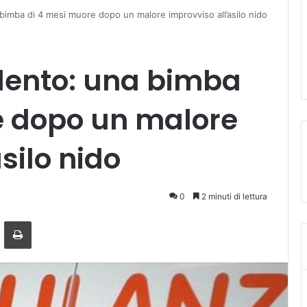
 bimba di 4 mesi muore dopo un malore improvviso all’asilo nido
lento: una bimba
e dopo un malore
silo nido
0
2 minuti di lettura
ger
ndividi via mail
Stampa