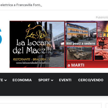
 elettrica a Francavilla Fontana, due 15enni ricoverati in gravi condizioni
Pubblicit
TE
ECONOMIA
SPORT
EVENTI
CERCO/VENDO