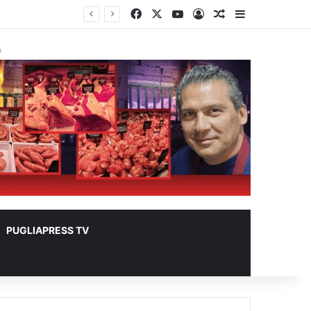
Facebook
X
You Tube
Accedi
Un articolo a ca
Barra lateral
à
PUGLIAPRESS TV