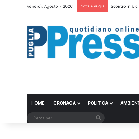
venerdì, Agosto 7 2026
Notizie Puglia
Scontro in bici
HOME
CRONACA
POLITICA
AMBIEN
Cerca
per