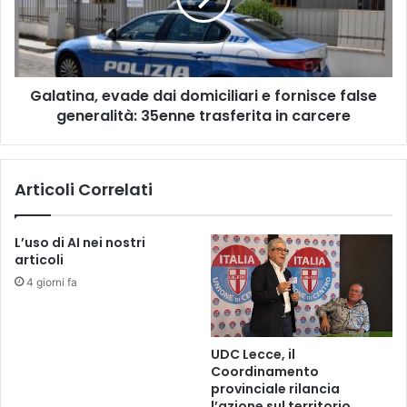
fornisce
false
generalità:
35enne
Galatina, evade dai domiciliari e fornisce false
trasferita
in
generalità: 35enne trasferita in carcere
carcere
Articoli Correlati
L’uso di AI nei nostri
articoli
4 giorni fa
UDC Lecce, il
Coordinamento
provinciale rilancia
l’azione sul territorio