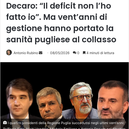
Decaro: “Il deficit non l’ho
fatto io”. Ma vent’anni di
gestione hanno portato la
sanità pugliese al collasso
Invia
Antonio Rubino
08/05/2026
0
4 minuti di lettura
un'email
I quattro presidenti della Regione Puglia succedutisi negli ultimi vent’anni:
Raffaele Fitto, Nichi Vendola, Michele Emiliano e Antonio Decaro nel dibattito