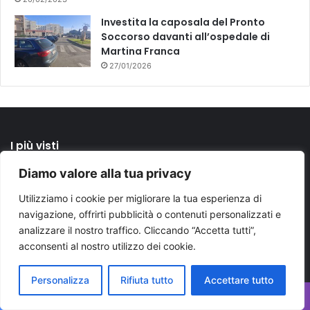
Investita la caposala del Pronto
Soccorso davanti all’ospedale di
Martina Franca
27/01/2026
I più visti
Diamo valore alla tua privacy
26/10/2024
Cgil e reti promotrici in piazza: “Fermiamo le guerre”
Utilizziamo i cookie per migliorare la tua esperienza di
navigazione, offrirti pubblicità o contenuti personalizzati e
31/10/2025
Sondaggi Puglia 2025: centrosinistra avanti, ma il
analizzare il nostro traffico. Cliccando “Accetta tutti”,
centrodestra riduce il distacco
acconsenti al nostro utilizzo dei cookie.
14/07/2025
Decaro-Emiliano, la distanza resta al “Libro possibile”
Personalizza
Rifiuta tutto
Accettare tutto
di Polignano
Facebook
X
WhatsApp
Telegram
Viber