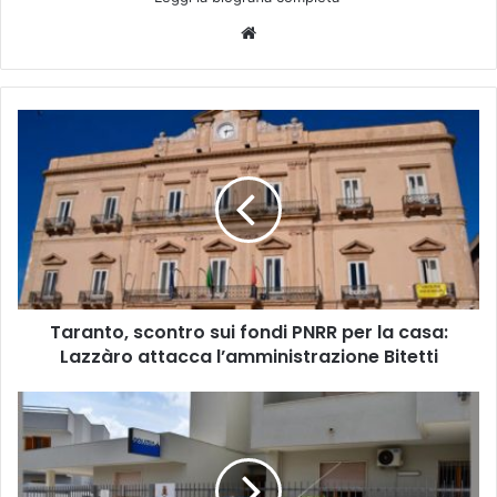
Website
Taranto,
scontro
sui
fondi
PNRR
per
la
casa:
Lazzàro
Taranto, scontro sui fondi PNRR per la casa:
attacca
l’amministrazione
Lazzàro attacca l’amministrazione Bitetti
Bitetti
Galatina,
evade
dai
domiciliari
e