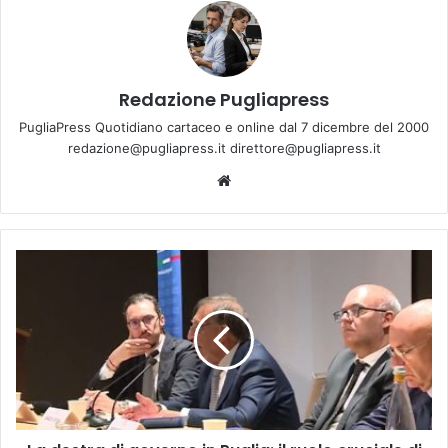
Redazione Pugliapress
PugliaPress Quotidiano cartaceo e online dal 7 dicembre del 2000
redazione@pugliapress.it direttore@pugliapress.it
Website
La
destra
di
governo
in
Puglia:
il
ruolo
cruciale
di