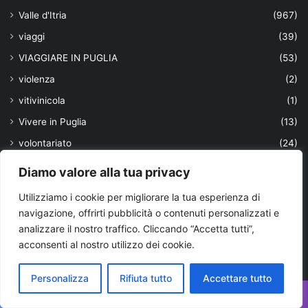
Valle d'Itria
(967)
viaggi
(39)
VIAGGIARE IN PUGLIA
(53)
violenza
(2)
vitivinicola
(1)
Vivere in Puglia
(13)
volontariato
(24)
xylella
(29)
Diamo valore alla tua privacy
Utilizziamo i cookie per migliorare la tua esperienza di
Ultimi aggiornamenti
navigazione, offrirti pubblicità o contenuti personalizzati e
analizzare il nostro traffico. Cliccando “Accetta tutti”,
acconsenti al nostro utilizzo dei cookie.
Personalizza
Rifiuta tutto
Accettare tutto
Facebook
X
WhatsApp
Telegram
Viber