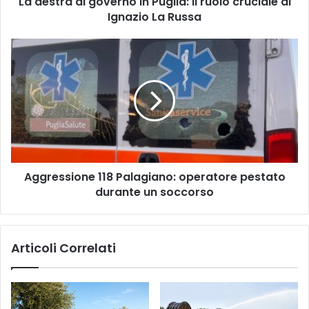
La destra di governo in Puglia: il ruolo cruciale di
Ignazio
Ignazio La Russa
La
Russa
Aggressione
118
Palagiano:
operatore
pestato
durante
un
soccorso
Aggressione 118 Palagiano: operatore pestato
durante un soccorso
Articoli Correlati