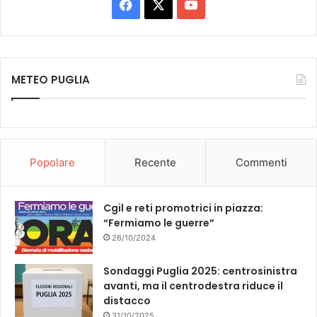
Facebook
X
You
Tube
METEO PUGLIA
Popolare
Recente
Commenti
Cgil e reti promotrici in piazza:
“Fermiamo le guerre”
26/10/2024
Sondaggi Puglia 2025: centrosinistra
avanti, ma il centrodestra riduce il
distacco
31/10/2025