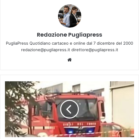
Redazione Pugliapress
PugliaPress Quotidiano cartaceo e online dal 7 dicembre del 2000
redazione@pugliapress.it direttore@pugliapress.it
Website
Esplosione
a
Ruvo
di
Puglia:
crolla
una
palazzina,
due