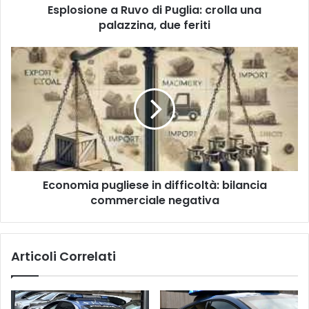
Esplosione a Ruvo di Puglia: crolla una
feriti
palazzina, due feriti
Economia
pugliese
in
difficoltà:
bilancia
commerciale
negativa
Economia pugliese in difficoltà: bilancia
commerciale negativa
Articoli Correlati