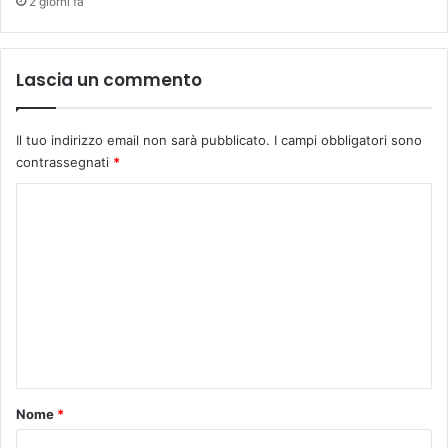
2 giorni fa
Lascia un commento
Il tuo indirizzo email non sarà pubblicato.
I campi obbligatori sono
contrassegnati
*
C
o
m
m
e
n
t
o
Nome
*
*