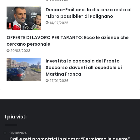
Decaro-Emiliano, la distanza resta al
“Libro possibile” di Polignano
14/07/2025
OFFERTE DI LAVORO PER TARANTO: Ecco le aziende che
cercano personale
20/02/2023
Investita la caposala del Pronto
Soccorso davanti all’ospedale di
Martina Franca
27/01/2026
I più visti
26/10/2024
Cgil e reti promotrici in piazza: “Fermiamo le guerre”