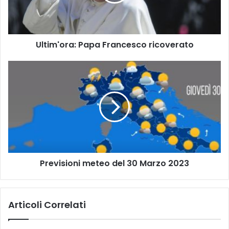
Ultim'ora: Papa Francesco ricoverato
Previsioni
meteo
del
30
Marzo
2023
Previsioni meteo del 30 Marzo 2023
Articoli Correlati