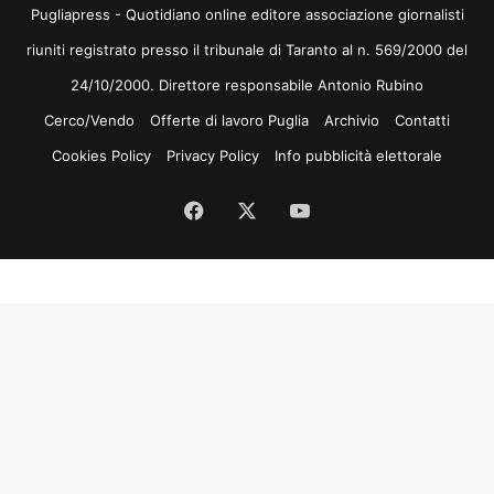
Pugliapress - Quotidiano online editore associazione giornalisti
riuniti registrato presso il tribunale di Taranto al n. 569/2000 del
24/10/2000. Direttore responsabile Antonio Rubino
Cerco/Vendo
Offerte di lavoro Puglia
Archivio
Contatti
Cookies Policy
Privacy Policy
Info pubblicità elettorale
Facebook
X
You
Tube