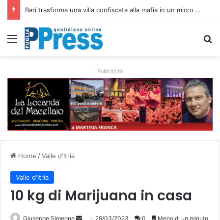
Rubano strumenti e farmaci ai medici dei migranti a Bari: ferme le visite a Nardò
Menu
C
Pubblicità
Home
/
Valle d'Itria
Valle d'Itria
10 kg di Marijuana in casa
Invia
Giuseppe Simeone
29/03/2023
0
Meno di un minuto