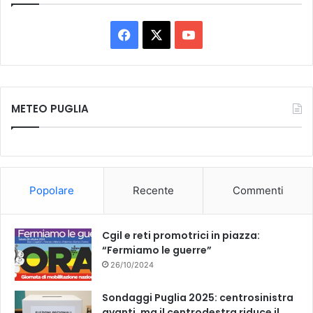
Facebook
X
You
Tube
METEO PUGLIA
Popolare
Recente
Commenti
Cgil e reti promotrici in piazza:
“Fermiamo le guerre”
26/10/2024
Sondaggi Puglia 2025: centrosinistra
avanti, ma il centrodestra riduce il