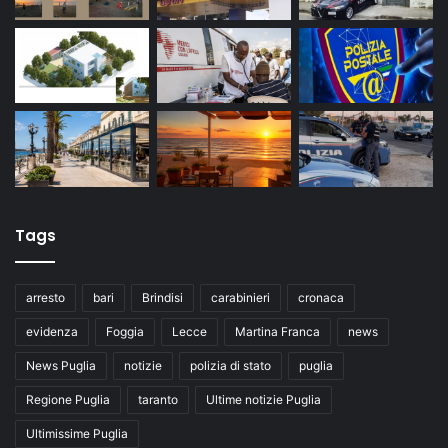
Tags
arresto
bari
Brindisi
carabinieri
cronaca
evidenza
Foggia
Lecce
Martina Franca
news
News Puglia
notizie
polizia di stato
puglia
Regione Puglia
taranto
Ultime notizie Puglia
Ultimissime Puglia