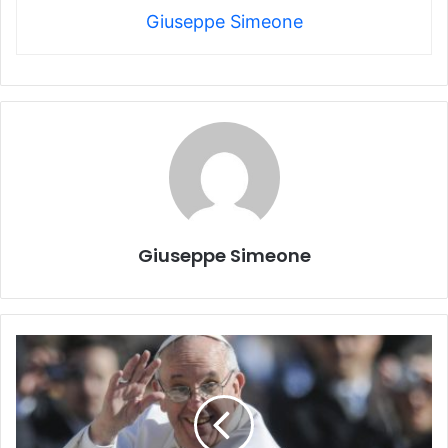
Giuseppe Simeone
Giuseppe Simeone
Ultim'ora:
Papa
Francesco
ricoverato