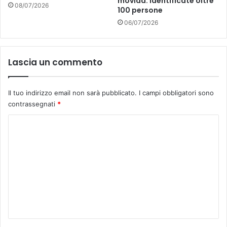
movida: identificate oltre
08/07/2026
100 persone
06/07/2026
Lascia un commento
Il tuo indirizzo email non sarà pubblicato.
I campi obbligatori sono
contrassegnati
*
C
o
m
m
e
n
t