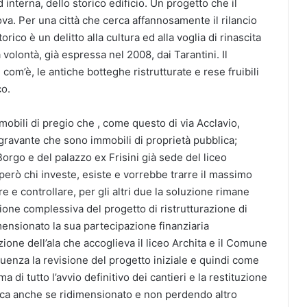
interna, dello storico edificio. Un progetto che il
va. Per una città che cerca affannosamente il rilancio
rico è un delitto alla cultura ed alla voglia di rinascita
 volontà, già espressa nel 2008, dai Tarantini. Il
com’è, le antiche botteghe ristrutturate e rese fruibili
co.
obili di pregio che , come questo di via Acclavio,
gravante che sono immobili di proprietà pubblica;
Borgo e del palazzo ex Frisini già sede del liceo
i però chi investe, esiste e vorrebbe trarre il massimo
re e controllare, per gli altri due la soluzione rimane
sione complessiva del progetto di ristrutturazione di
imensionato la sua partecipazione finanziaria
zione dell’ala che accoglieva il liceo Archita e il Comune
uenza la revisione del progetto iniziale e quindi come
di tutto l’avvio definitivo dei cantieri e la restituzione
civica anche se ridimensionato e non perdendo altro