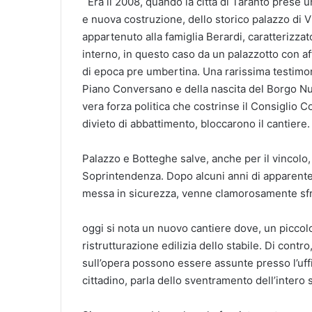
Era il 2008, quando la città di Taranto prese u
e nuova costruzione, dello storico palazzo di 
appartenuto alla famiglia Berardi, caratterizza
interno, in questo caso da un palazzotto con aff
di epoca pre umbertina. Una rarissima testimon
Piano Conversano e della nascita del Borgo Nuo
vera forza politica che costrinse il Consiglio C
divieto di abbattimento, bloccarono il cantiere.
Palazzo e Botteghe salve, anche per il vincolo,
Soprintendenza. Dopo alcuni anni di apparente 
messa in sicurezza, venne clamorosamente sfre
oggi si nota un nuovo cantiere dove, un piccolo
ristrutturazione edilizia dello stabile. Di contro,
sull’opera possono essere assunte presso l’uf
cittadino, parla dello sventramento dell’intero 