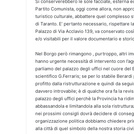
Si conserverebbero le sole facciate, esterna ed 
Partito Comunista, oggi come allora, non appro
turistico culturale, abbattere quel complesso sto
di Taranto. E’ pertanto necessario, rispettare la
Palazzo di Via Acclavio 139, va conservato così 
e/o visitabili per il valore documentario e stori
Nel Borgo però rimangono , purtroppo, altri imm
hanno urgente necessità di intervento con l’ag
parliamo del palazzo degli uffici nel cuore del 
scientifico G.Ferraris; se per lo stabile Berard
profitto dalla ristrutturazione e quindi da segui
davvero introvabile; è di qualche ora fa la revi
palazzo degli uffici perchè la Provincia ha rid
abbassandola e limitandola alla sola ristruttura
nei prossimi consigli dovrà decidere di conseg
organizzazione politica dobbiamo chiedere prima 
alla città di quel simbolo della nostra storia 