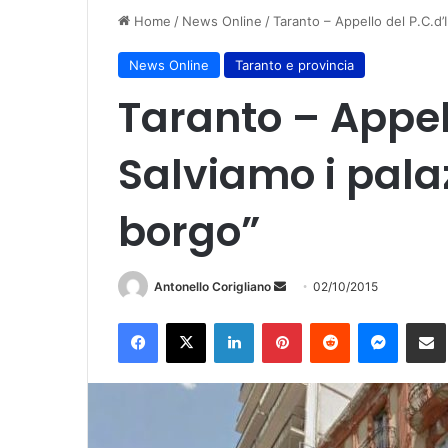
Home
/
News Online
/
Taranto – Appello del P.C.d’I
News Online
Taranto e provincia
Taranto – Appell
Salviamo i palaz
borgo”
Antonello Corigliano
I
02/10/2015
n
Facebook
X
LinkedIn
Pinterest
Reddit
Messenger
Condividi vi
v
i
a
u
n