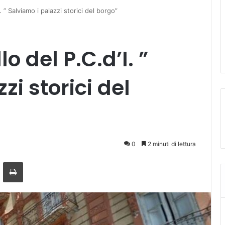
. ” Salviamo i palazzi storici del borgo”
o del P.C.d’I. ”
zi storici del
0
2 minuti di lettura
a mail
Stampa