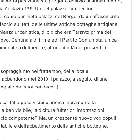
na netta posizione sul progetto edilizio di abbattimento,
Via Acclavio 139. Un bel palazzo “umbertino”,
to, come per molti palazzi del Borgo, da un affascinante
accio sui tetti delle ultime antiche botteghe artigiane
ianza urbanistica, di ciò che era Taranto prima del
vo. Centinaia di firme ed il Partito Comunista, unica
omunale a deliberare, all’unanimità dei presenti, il
 sopraggiunto nel frattempo, della locale
abbandono (nel 2010 il palazzo, a seguito di una
giato dei suoi bei decori);
 cartello poco visibile, indica meramente la
 e ben visibile, la dicitura “ulteriori informazioni
ficio competente”. Ma, un crescente nuovo vox populi
stabile e dell’abbattimento delle antiche botteghe.