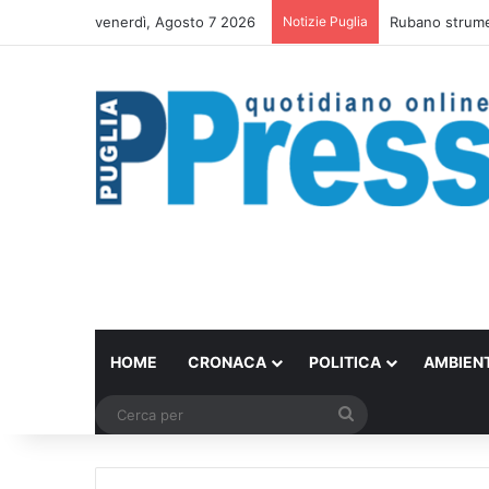
venerdì, Agosto 7 2026
Notizie Puglia
Rubano strumen
HOME
CRONACA
POLITICA
AMBIEN
Cerca
per