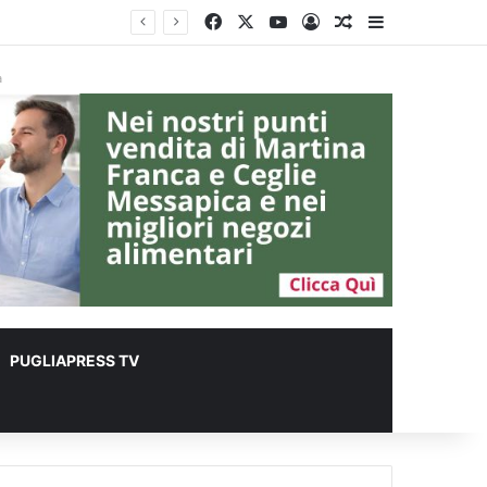
Facebook
X
You Tube
Accedi
Un articolo a c
Barra lateral
à
PUGLIAPRESS TV