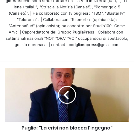
giornalistiche sono state trattate da "La Vita in Diretta (Rai1)" , "Le
Iene (Italia1)", "Striscia la Notizia (Canale5), "Pomeriggio 5
(Canale5)". | Ha collaborato con tv pugliesi : "TBM", "BlustarTv",
"Telerema" . | Collabora con "Telenorba" (opinionista);
"AntennaSud" (opinionista); ha condotto per Studio100 "Come
Amici | Caporedattore del Gruppo PugliaPress | Collabora con i
settimanali nazionali "NOI" "ORA" "VOI" occupandosi di spettacolo,
gossip e cronaca. | contact : coriglianopress@gmail.com
P
u
g
l
i
a
:
"
L
Puglia: "La crisi non blocca l'ingegno"
a
c