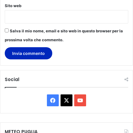
Sito web
Salva il mio nome, email e sito web in questo browser per la
prossima volta che commento.
Social
F
X
Y
a
o
c
u
METEO PUGLIA