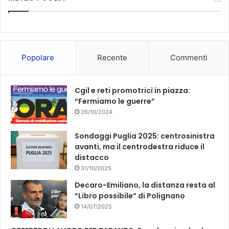
e
T
b
u
o
b
Popolare
Recente
Commenti
o
e
k
Cgil e reti promotrici in piazza:
“Fermiamo le guerre”
26/10/2024
Sondaggi Puglia 2025: centrosinistra
avanti, ma il centrodestra riduce il
distacco
31/10/2025
Decaro-Emiliano, la distanza resta al
“Libro possibile” di Polignano
14/07/2025