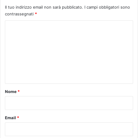
Il tuo indirizzo email non sarà pubblicato.
I campi obbligatori sono
contrassegnati
*
C
o
m
m
e
n
t
o
Nome
*
*
Email
*