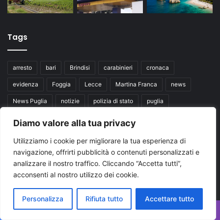
Tags
arresto
bari
Brindisi
carabinieri
cronaca
evidenza
Foggia
Lecce
Martina Franca
news
News Puglia
notizie
polizia di stato
puglia
Regione Puglia
taranto
Ultime notizie Puglia
Diamo valore alla tua privacy
Ultimissime Puglia
Utilizziamo i cookie per migliorare la tua esperienza di
navigazione, offrirti pubblicità o contenuti personalizzati e
Seguici su
analizzare il nostro traffico. Cliccando “Accetta tutti”,
acconsenti al nostro utilizzo dei cookie.
Facebook
X
You
Personalizza
Rifiuta tutto
Accettare tutto
Tube