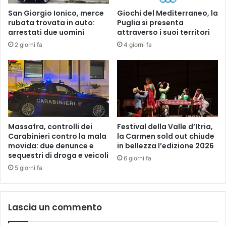
o
1
San Giorgio Ionico, merce
Giochi del Mediterraneo, la
"
5
rubata trovata in auto:
Puglia si presenta
arrestati due uomini
attraverso i suoi territori
2 giorni fa
4 giorni fa
Massafra, controlli dei
Festival della Valle d’Itria,
Carabinieri contro la mala
la Carmen sold out chiude
movida: due denunce e
in bellezza l’edizione 2026
sequestri di droga e veicoli
6 giorni fa
5 giorni fa
Lascia un commento