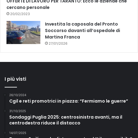
OFFERTE DI LAVORO PER TARANTO: Ecco le aziende che
cercano personale
20/02/2023
Investita la caposala del Pronto
Soccorso davanti all’ospedale di
Martina Franca
27/01/2026
I più visti
26/10/2024
Cgil e reti promotrici in piazza: “Fermiamo le guerre”
31/10/2025
Sondaggi Puglia 2025: centrosinistra avanti, ma il
centrodestra riduce il distacco
14/07/2025