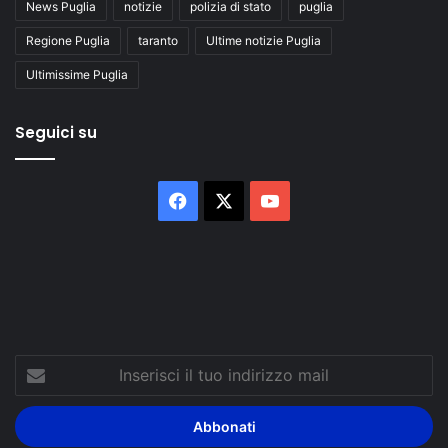
News Puglia
notizie
polizia di stato
puglia
Regione Puglia
taranto
Ultime notizie Puglia
Ultimissime Puglia
Seguici su
Facebook
X
You
Tube
Inserisci
il
tuo
indirizzo