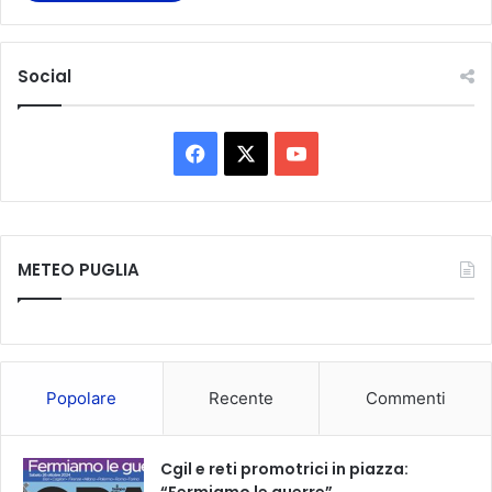
Social
F
X
Y
a
o
c
u
METEO PUGLIA
e
T
b
u
o
b
Popolare
Recente
Commenti
o
e
k
Cgil e reti promotrici in piazza:
“Fermiamo le guerre”