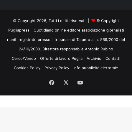
mail
© Copyright 2026, Tutti i diritti riservati |
© Copyright
Pugliapress - Quotidiano online editore associazione giornalisti
riuniti registrato presso il tribunale di Taranto al n. 569/2000 del
24/10/2000. Direttore responsabile Antonio Rubino
Cerco/Vendo
Offerte di lavoro Puglia
Archivio
Contatti
Cookies Policy
Privacy Policy
Info pubblicità elettorale
Facebook
X
You
Tube