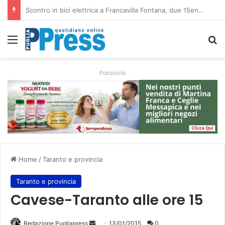
Altamura, aziende agricole donano foraggio all’allevatore colpito dall’incendio nell’Alta Murgia
Menu
C
Pubblicità
Home
/
Taranto e provincia
Taranto e provincia
Cavese-Taranto alle ore 15
Redazione Pugliapress
I
13/01/2015
0