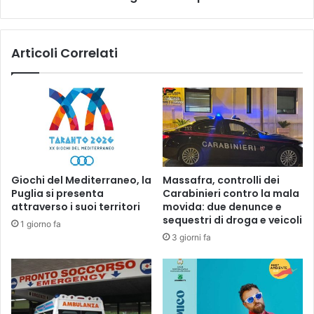
n
r
i
i
c
p
Articoli Correlati
o
a
:
r
Q
t
u
e
a
d
l
a
e
l
s
l
o
’
Giochi del Mediterraneo, la
Massafra, controlli dei
r
i
Puglia si presenta
Carabinieri contro la mala
t
n
attraverso i suoi territori
movida: due denunce e
e
n
sequestri di droga e veicoli
1 giorno fa
?
o
3 giorni fa
v
a
z
i
o