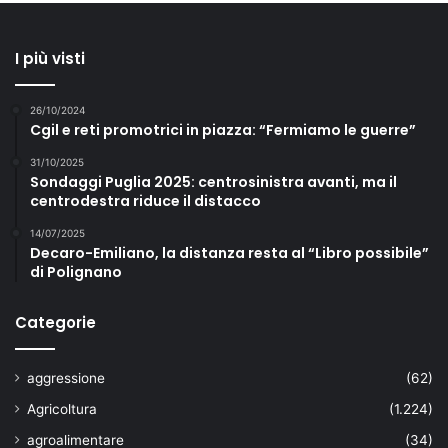
I più visti
26/10/2024
Cgil e reti promotrici in piazza: “Fermiamo le guerre”
31/10/2025
Sondaggi Puglia 2025: centrosinistra avanti, ma il
centrodestra riduce il distacco
14/07/2025
Decaro-Emiliano, la distanza resta al “Libro possibile”
di Polignano
Categorie
aggressione
(62)
Agricoltura
(1.224)
agroalimentare
(34)