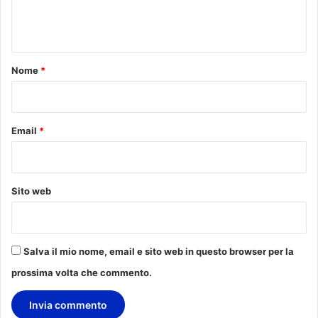
e
l
n
i
o
t
r
o
Nome
*
i
*
s
t
a
Email
*
r
t
u
p
Sito web
i
t
a
l
Salva il mio nome, email e sito web in questo browser per la
i
a
prossima volta che commento.
n
e
.