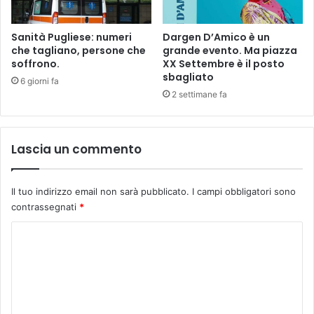
n
e
:
Sanità Pugliese: numeri
Dargen D’Amico è un
a
che tagliano, persone che
grande evento. Ma piazza
soffrono.
XX Settembre è il posto
T
sbagliato
a
6 giorni fa
r
2 settimane fa
a
n
t
Lascia un commento
o
u
n
Il tuo indirizzo email non sarà pubblicato.
I campi obbligatori sono
a
contrassegnati
*
d
e
C
l
o
l
e
m
m
m
i
g