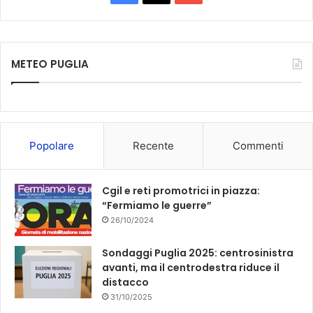
r
a
o
i
c
c
u
a
"
METEO PUGLIA
e
T
b
u
o
b
Popolare
Recente
Commenti
o
e
k
Cgil e reti promotrici in piazza:
“Fermiamo le guerre”
26/10/2024
Sondaggi Puglia 2025: centrosinistra
avanti, ma il centrodestra riduce il
distacco
31/10/2025