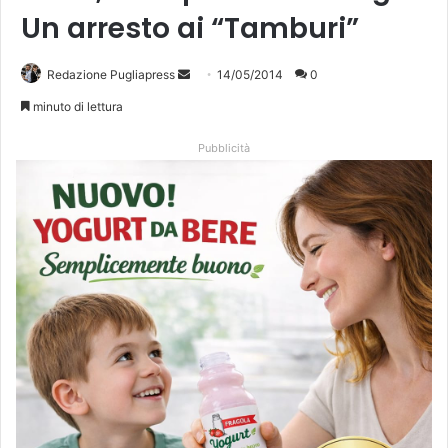
Un arresto ai “Tamburi”
Redazione Pugliapress
I
14/05/2014
0
n
minuto di lettura
v
i
Pubblicità
a
u
n
'
e
m
a
i
l