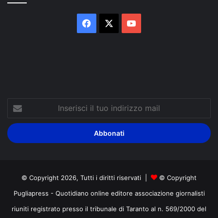
Facebook
X
You
Tube
Inserisci
il
tuo
indirizzo
mail
© Copyright 2026, Tutti i diritti riservati |
© Copyright
Pugliapress - Quotidiano online editore associazione giornalisti
riuniti registrato presso il tribunale di Taranto al n. 569/2000 del