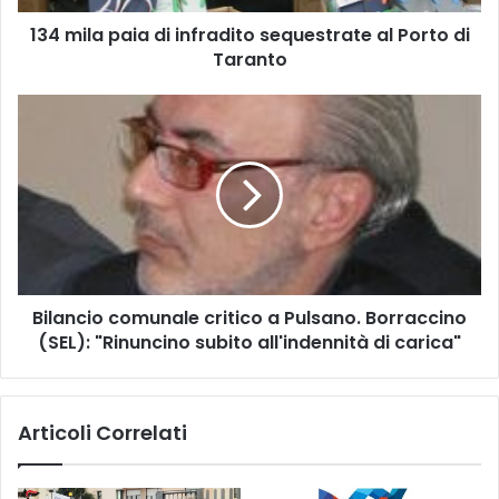
a
134 mila paia di infradito sequestrate al Porto di
i
Taranto
a
d
i
B
i
i
n
l
f
a
r
n
a
c
d
i
i
o
t
c
o
Bilancio comunale critico a Pulsano. Borraccino
o
s
(SEL): "Rinuncino subito all'indennità di carica"
m
e
u
q
n
u
a
Articoli Correlati
e
l
s
e
t
c