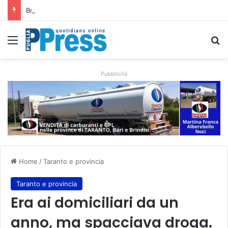
Brindisi approva il nuovo regolamento sui dehors: più spazi e controlli contro gli abusi
Menu
C
Pubblicità
Home
/
Taranto e provincia
Taranto e provincia
Era ai domiciliari da un
anno, ma spacciava droga.