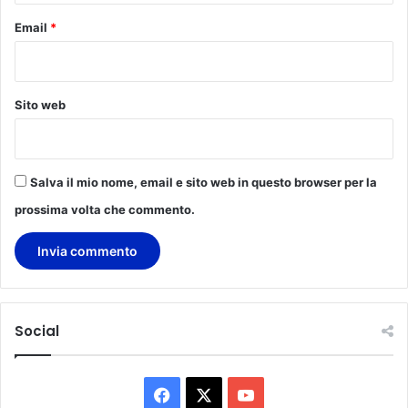
b
Email
*
i
t
o
a
Sito web
l
l
'
i
Salva il mio nome, email e sito web in questo browser per la
n
d
prossima volta che commento.
e
n
n
i
t
à
Social
d
i
c
F
X
Y
a