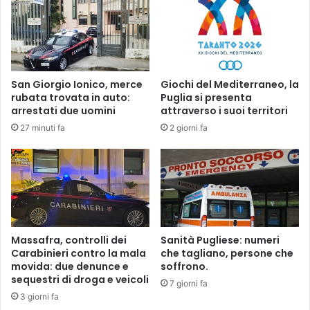
r
r
a
i
t
t
e
i
a
c
l
o
San Giorgio Ionico, merce
Giochi del Mediterraneo, la
P
a
rubata trovata in auto:
Puglia si presenta
o
P
arrestati due uomini
attraverso i suoi territori
r
u
27 minuti fa
2 giorni fa
t
l
o
s
d
a
i
n
T
o
a
.
r
B
a
o
Massafra, controlli dei
Sanità Pugliese: numeri
n
r
Carabinieri contro la mala
che tagliano, persone che
t
r
movida: due denunce e
soffrono.
o
sequestri di droga e veicoli
a
7 giorni fa
c
3 giorni fa
c