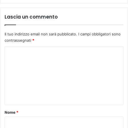
i
n
Lascia un commento
o
(
S
Il tuo indirizzo email non sarà pubblicato.
I campi obbligatori sono
E
contrassegnati
*
L
)
C
:
o
"
R
m
i
m
n
u
e
n
n
c
i
t
n
o
Nome
*
o
*
s
u