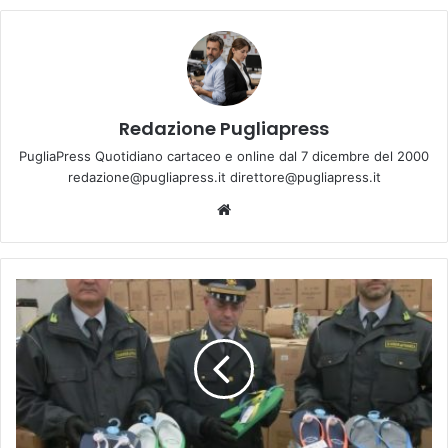
Redazione Pugliapress
PugliaPress Quotidiano cartaceo e online dal 7 dicembre del 2000
redazione@pugliapress.it direttore@pugliapress.it
We
bsi
te
1
3
4
m
i
l
a
p