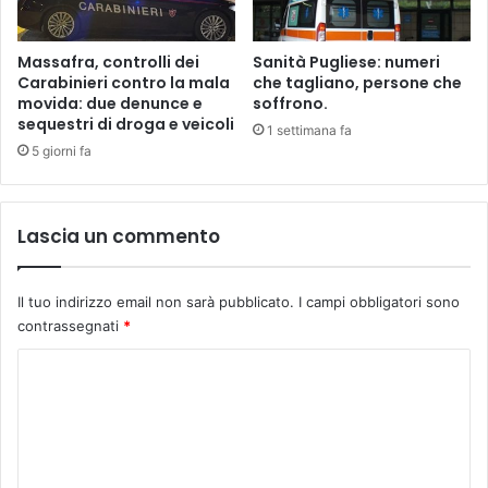
n
i
a
n
r
a
Massafra, controlli dei
Sanità Pugliese: numeri
r
P
Carabinieri contro la mala
che tagliano, persone che
e
i
movida: due denunce e
soffrono.
s
sequestri di droga e veicoli
c
1 settimana fa
t
i
5 giorni fa
o
e
a
r
i
n
Lascia un commento
"
o
T
a
Il tuo indirizzo email non sarà pubblicato.
I campi obbligatori sono
m
contrassegnati
*
b
u
C
r
i
o
"
m
m