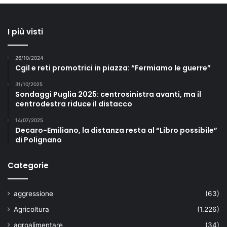
I più visti
26/10/2024
Cgil e reti promotrici in piazza: “Fermiamo le guerre”
31/10/2025
Sondaggi Puglia 2025: centrosinistra avanti, ma il
centrodestra riduce il distacco
14/07/2025
Decaro-Emiliano, la distanza resta al “Libro possibile”
di Polignano
Categorie
aggressione
(63)
Agricoltura
(1.226)
agroalimentare
(34)