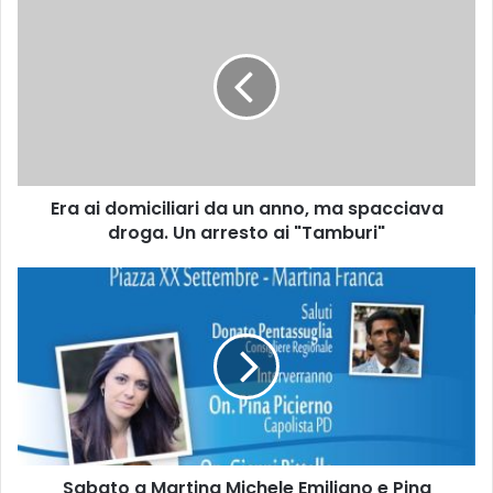
r
a
a
i
d
o
m
i
Era ai domiciliari da un anno, ma spacciava
c
droga. Un arresto ai "Tamburi"
i
l
i
S
a
a
r
b
i
a
d
t
a
o
u
a
n
M
a
a
n
Sabato a Martina Michele Emiliano e Pina
r