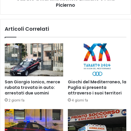
n
Picierno
t
o
i
,
n
m
a
Articoli Correlati
a
M
s
i
p
c
a
h
c
e
c
l
i
e
a
E
v
m
San Giorgio Ionico, merce
Giochi del Mediterraneo, la
a
i
rubata trovata in auto:
Puglia si presenta
d
l
arrestati due uomini
attraverso i suoi territori
r
i
2 giorni fa
4 giorni fa
o
a
g
n
a
o
.
e
U
P