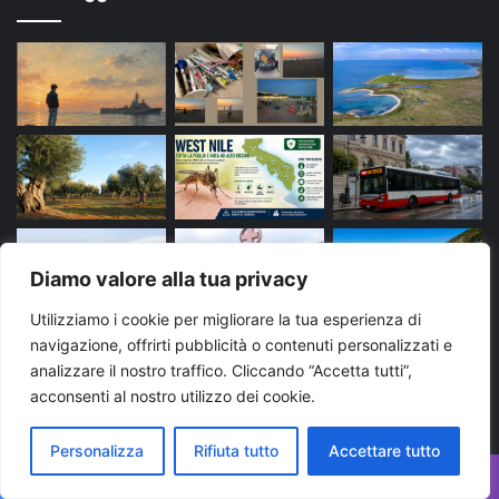
Diamo valore alla tua privacy
Utilizziamo i cookie per migliorare la tua esperienza di
navigazione, offrirti pubblicità o contenuti personalizzati e
Tags
analizzare il nostro traffico. Cliccando “Accetta tutti”,
acconsenti al nostro utilizzo dei cookie.
arresto
bari
Brindisi
carabinieri
cronaca
Personalizza
Rifiuta tutto
Accettare tutto
evidenza
Foggia
Lecce
Martina Franca
news