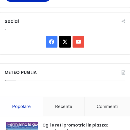
Social
F
X
Y
a
o
c
u
METEO PUGLIA
e
T
b
u
o
b
Popolare
Recente
Commenti
o
e
k
Cgil e reti promotrici in piazza: