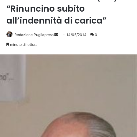
“Rinuncino subito
all’indennità di carica”
Redazione Pugliapress
I
14/05/2014
0
n
minuto di lettura
v
i
a
u
n
'
e
m
a
i
l