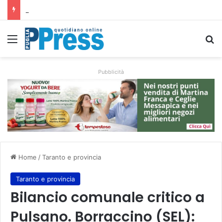
Siccità e caro gasolio colpiscono le campagne pugliesi: irrigare costa il 50,6% in più
Menu
C
Pubblicità
Home
/
Taranto e provincia
Taranto e provincia
Bilancio comunale critico a
Pulsano. Borraccino (SEL):