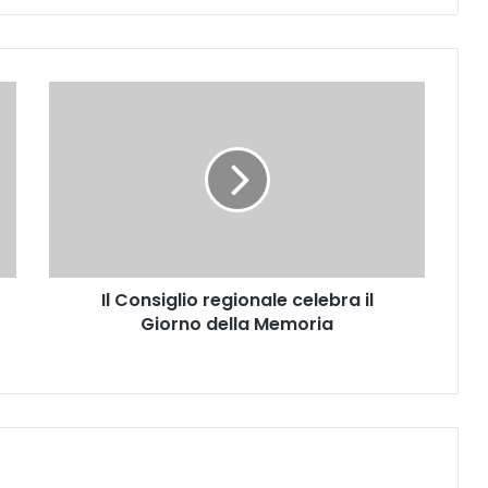
I
l
C
o
n
s
i
g
l
Il Consiglio regionale celebra il
i
Giorno della Memoria
o
r
e
g
i
o
n
a