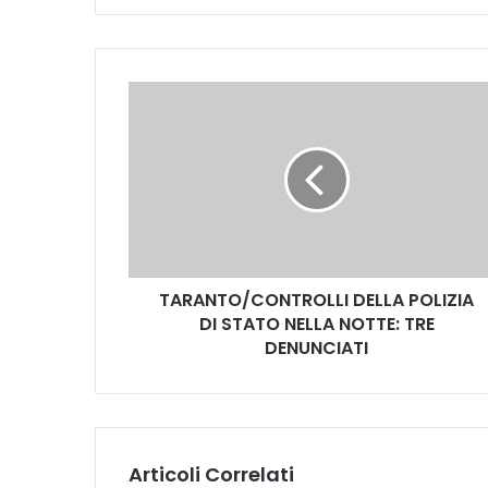
te
T
A
R
A
N
T
O
/
C
TARANTO/CONTROLLI DELLA POLIZIA
O
DI STATO NELLA NOTTE: TRE
N
T
DENUNCIATI
R
O
L
L
I
Articoli Correlati
D