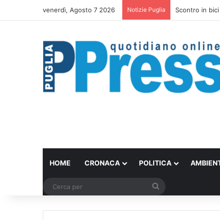
venerdì, Agosto 7 2026
Notizie Puglia
Scontro in bici
HOME
CRONACA
POLITICA
AMBIEN
Cerca
per