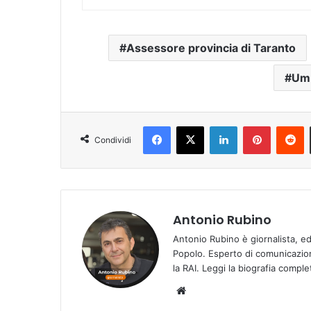
Assessore provincia di Taranto
Umb
Facebook
X
LinkedIn
Pinterest
Reddit
Condividi
Antonio Rubino
Antonio Rubino è giornalista, e
Popolo. Esperto di comunicazion
la RAI.
Leggi la biografia compl
We
bsi