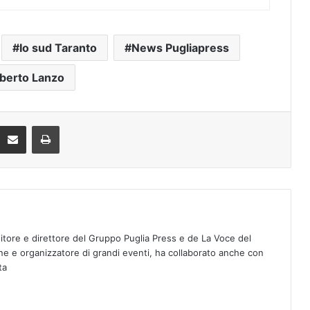
Io sud Taranto
News Pugliapress
erto Lanzo
Condividi via mail
Stampa
ditore e direttore del Gruppo Puglia Press e de La Voce del
e e organizzatore di grandi eventi, ha collaborato anche con
eta