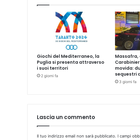
E
L
L
A
P
O
L
I
Giochi del Mediterraneo, la
Massafra, c
Z
Puglia si presenta attraverso
Carabinier
I
i suoi territori
movida: d
A
sequestri d
2 giorni fa
D
3 giorni fa
I
S
T
A
T
Lascia un commento
O
N
E
L
Il tuo indirizzo email non sarà pubblicato.
I campi obb