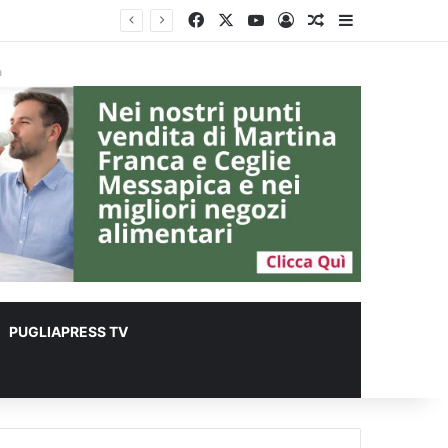
Facebook
X
You Tube
Accedi
Un articolo a c
Barra lateral
à
PUGLIAPRESS TV