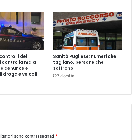
l
e
c
e
l
e
b
r
ontrolli dei
Sanità Pugliese: numeri che
a
i contro la mala
tagliano, persone che
i
ue denunce e
soffrono.
l
i droga e veicoli
7 giorni fa
G
i
o
r
n
o
d
e
l
l
ligatori sono contrassegnati
*