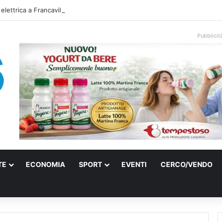
 elettrica a Francavilla Fontana, due 15enni ricoverati in gravi condizioni
Pubblicit
TE
ECONOMIA
SPORT
EVENTI
CERCO/VENDO