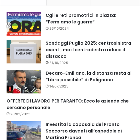
o
e
k
Cgil e reti promotrici in piazza:
“Fermiamo le guerre”
26/10/2024
Sondaggi Puglia 2025: centrosinistra
avanti, ma il centrodestra riduce il
distacco
31/10/2025
Decaro-Emiliano, la distanza resta al
“Libro possibile” di Polignano
14/07/2025
OFFERTE DI LAVORO PER TARANTO: Ecco le aziende che
cercano personale
20/02/2023
Investita la caposala del Pronto
Soccorso davanti all’ospedale di
Martina Franca