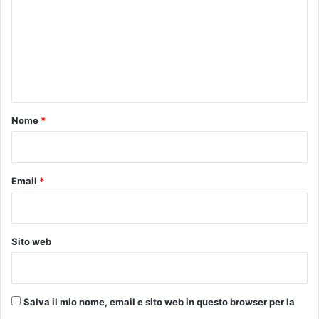
à
i
m
?
ù
m
"
p
r
e
e
n
s
t
t
o
o
Nome
*
d
*
a
q
u
Email
*
e
s
t
a
Sito web
s
i
t
u
Salva il mio nome, email e sito web in questo browser per la
a
z