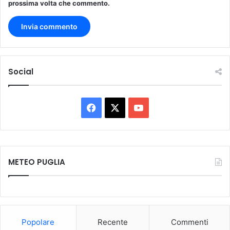
prossima volta che commento.
i
o
n
e
”
Social
F
X
Y
a
o
c
u
METEO PUGLIA
e
T
b
u
o
b
Popolare
Recente
Commenti