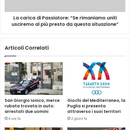
p
a
r
d
o
La carica di Passiatore: “Se rimaniamo uniti
i
r
usciremo al più presto da questa situazione”
P
o
a
g
s
a
s
Articoli Correlati
i
i
D
a
i
t
r
o
e
r
t
e
t
:
o
“
r
S
San Giorgio Ionico, merce
Giochi del Mediterraneo, la
i
e
rubata trovata in auto:
Puglia si presenta
d
r
arrestati due uomini
attraverso i suoi territori
i
i
6 ore fa
2 giorni fa
A
m
r
a