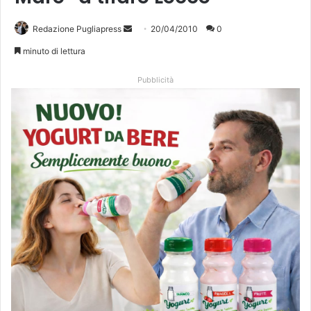
Redazione Pugliapress
I
20/04/2010
0
n
minuto di lettura
v
i
Pubblicità
a
u
n
'
e
m
a
i
l