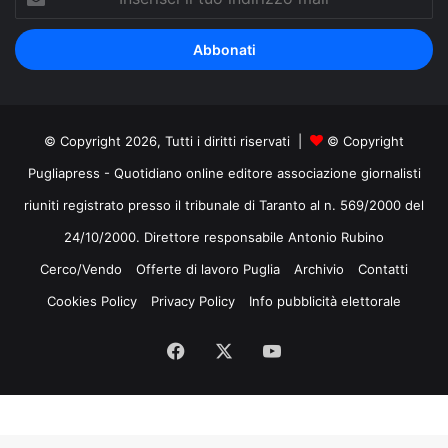
il
tuo
indirizzo
mail
© Copyright 2026, Tutti i diritti riservati |
© Copyright
Pugliapress - Quotidiano online editore associazione giornalisti
riuniti registrato presso il tribunale di Taranto al n. 569/2000 del
24/10/2000. Direttore responsabile Antonio Rubino
Cerco/Vendo
Offerte di lavoro Puglia
Archivio
Contatti
Cookies Policy
Privacy Policy
Info pubblicità elettorale
Facebook
X
You
Tube