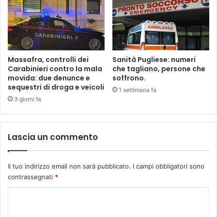
e
n
a
i
.
a
E
m
i
o
l
u
Massafra, controlli dei
Sanità Pugliese: numeri
p
n
Carabinieri contro la mala
che tagliano, persone che
a
i
movida: due denunce e
soffrono.
t
sequestri di droga e veicoli
t
1 settimana fa
t
i
3 giorni fa
o
u
d
s
i
c
Lascia un commento
s
i
t
r
a
e
Il tuo indirizzo email non sarà pubblicato.
I campi obbligatori sono
b
m
contrassegnati
*
i
o
l
a
C
i
l
t
o
p