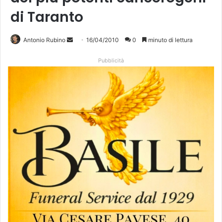
di Taranto
Antonio Rubino
I
16/04/2010
0
minuto di lettura
n
Pubblicità
v
i
a
u
n
'
e
m
a
i
l