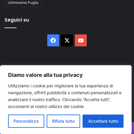
Ultimissime Puglia
Seguici su
Facebook
X
You
Tube
Diamo valore alla tua privacy
Utilizziamo i cookie per migliorare la tua esperienza di
Inserisci
navigazione, offrirti pubblicità o contenuti personalizzati e
il
analizzare il nostro traffico. Cliccando “Accetta tutti”,
tuo
acconsenti al nostro utilizzo dei cookie.
indirizzo
mail
Personalizza
Rifiuta tutto
Accettare tutto