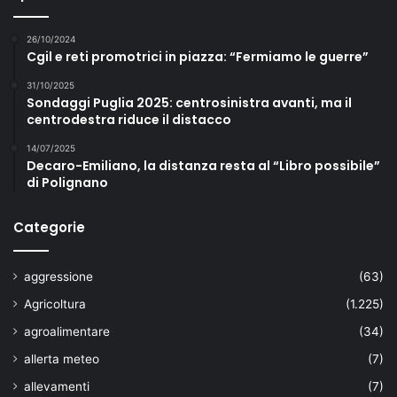
26/10/2024
Cgil e reti promotrici in piazza: “Fermiamo le guerre”
31/10/2025
Sondaggi Puglia 2025: centrosinistra avanti, ma il
centrodestra riduce il distacco
14/07/2025
Decaro-Emiliano, la distanza resta al “Libro possibile”
di Polignano
Categorie
aggressione
(63)
Agricoltura
(1.225)
agroalimentare
(34)
allerta meteo
(7)
allevamenti
(7)