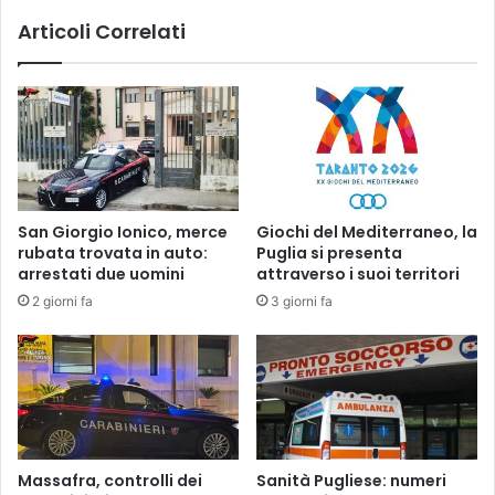
e
c
Articoli Correlati
i
c
n
e
P
s
u
s
g
i
l
d
i
e
a
l
;
l
San Giorgio Ionico, merce
Giochi del Mediterraneo, la
F
a
rubata trovata in auto:
Puglia si presenta
o
P
arrestati due uomini
attraverso i suoi territori
r
o
2 giorni fa
3 giorni fa
t
l
e
i
:
s
p
p
r
o
o
r
v
t
v
i
Massafra, controlli dei
Sanità Pugliese: numeri
e