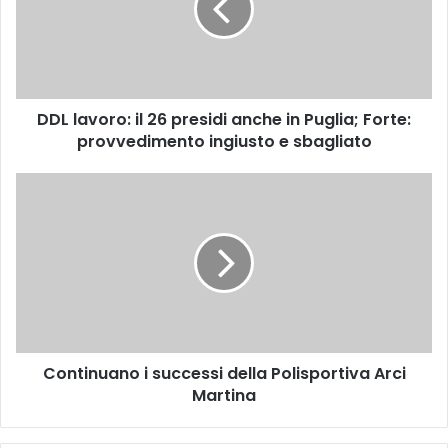
a
v
o
r
o
DDL lavoro: il 26 presidi anche in Puglia; Forte:
:
provvedimento ingiusto e sbagliato
i
l
2
C
6
o
p
n
r
t
e
i
s
n
i
u
d
a
i
n
a
Continuano i successi della Polisportiva Arci
o
n
Martina
i
c
s
h
u