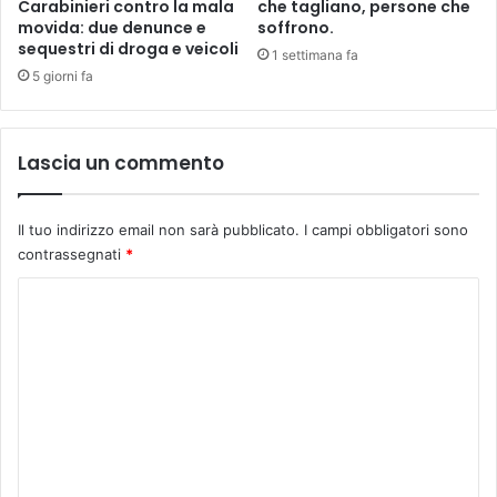
v
Carabinieri contro la mala
che tagliano, persone che
d
a
movida: due denunce e
soffrono.
i
sequestri di droga e veicoli
A
1 settimana fa
m
r
5 giorni fa
e
c
n
i
t
M
Lascia un commento
o
a
i
r
n
t
Il tuo indirizzo email non sarà pubblicato.
I campi obbligatori sono
g
i
contrassegnati
*
i
n
u
a
C
s
t
o
o
m
e
m
s
b
e
a
n
g
l
t