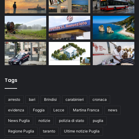
Tags
arresto
bari
Brindisi
carabinieri
cronaca
evidenza
Foggia
Lecce
Martina Franca
news
News Puglia
notizie
polizia di stato
puglia
Regione Puglia
taranto
Ultime notizie Puglia