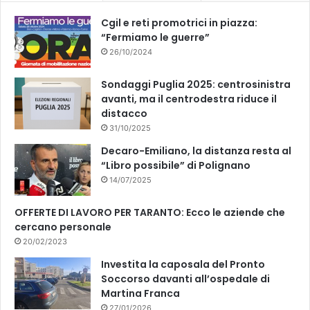
k
Cgil e reti promotrici in piazza:
“Fermiamo le guerre”
26/10/2024
Sondaggi Puglia 2025: centrosinistra
avanti, ma il centrodestra riduce il
distacco
31/10/2025
Decaro-Emiliano, la distanza resta al
“Libro possibile” di Polignano
14/07/2025
OFFERTE DI LAVORO PER TARANTO: Ecco le aziende che
cercano personale
20/02/2023
Investita la caposala del Pronto
Soccorso davanti all’ospedale di
Martina Franca
27/01/2026