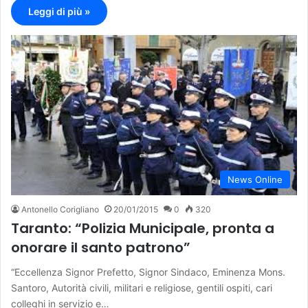
Leggi di più »
News Online
Antonello Corigliano
20/01/2015
0
320
Taranto: “Polizia Municipale, pronta a
onorare il santo patrono”
“Eccellenza Signor Prefetto, Signor Sindaco, Eminenza Mons.
Santoro, Autorità civili, militari e religiose, gentili ospiti, cari
colleghi in servizio e…