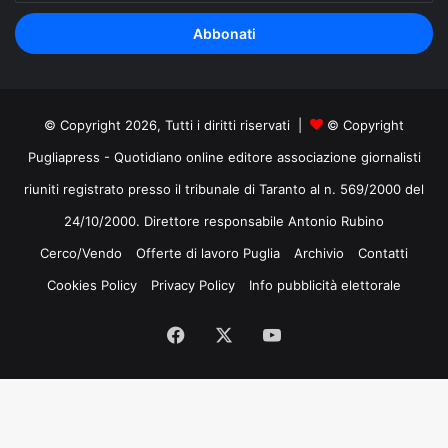
tuo
indirizzo
mail
© Copyright 2026, Tutti i diritti riservati |
© Copyright
Pugliapress - Quotidiano online editore associazione giornalisti
riuniti registrato presso il tribunale di Taranto al n. 569/2000 del
24/10/2000. Direttore responsabile Antonio Rubino
Cerco/Vendo
Offerte di lavoro Puglia
Archivio
Contatti
Cookies Policy
Privacy Policy
Info pubblicità elettorale
Facebook
X
You
Tube