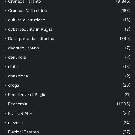
Cronaca Taranto
(9.845)
Cronaca Valle d'Itria
(186)
cultura e istruzione
(16)
cybersecurity in Puglia
(3)
Dalla parte del cittadino
(769)
degrado urbano
(7)
denuncia
(7)
diritti
(16)
donazione
(2)
droga
(20)
Eccellenze di Puglia
(21)
Economia
(1.006)
EDITORIALE
(26)
elezioni
(24)
Elezioni Taranto
(37)