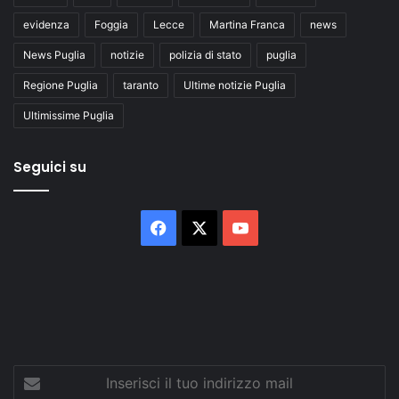
evidenza
Foggia
Lecce
Martina Franca
news
News Puglia
notizie
polizia di stato
puglia
Regione Puglia
taranto
Ultime notizie Puglia
Ultimissime Puglia
Seguici su
Facebook
X
You
Tube
Inserisci
il