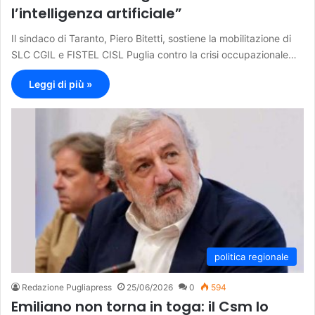
l’intelligenza artificiale”
Il sindaco di Taranto, Piero Bitetti, sostiene la mobilitazione di
SLC CGIL e FISTEL CISL Puglia contro la crisi occupazionale…
Leggi di più »
politica regionale
Redazione Pugliapress
25/06/2026
0
594
Emiliano non torna in toga: il Csm lo