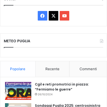
F
X
Y
a
o
c
u
METEO PUGLIA
e
T
b
u
o
b
Popolare
Recente
Commenti
o
e
k
Cgil e reti promotrici in piazza:
“Fermiamo le guerre”
26/10/2024
Sondaggi Puglia 2025: centrosinistra