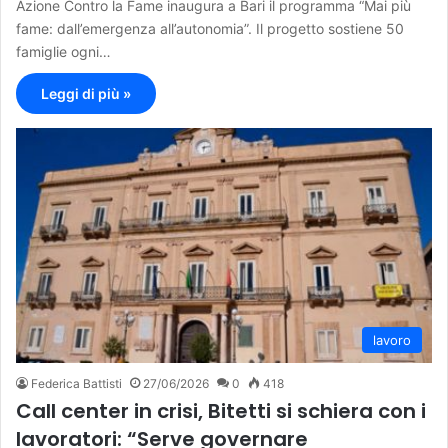
Azione Contro la Fame inaugura a Bari il programma “Mai più
fame: dall’emergenza all’autonomia”. Il progetto sostiene 50
famiglie ogni…
Leggi di più »
lavoro
Federica Battisti
27/06/2026
0
418
Call center in crisi, Bitetti si schiera con i
lavoratori: “Serve governare