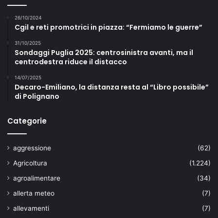
26/10/2024
Cgil e reti promotrici in piazza: “Fermiamo le guerre”
31/10/2025
Sondaggi Puglia 2025: centrosinistra avanti, ma il
centrodestra riduce il distacco
14/07/2025
Decaro-Emiliano, la distanza resta al “Libro possibile”
di Polignano
Categorie
aggressione
(62)
Agricoltura
(1.224)
agroalimentare
(34)
allerta meteo
(7)
allevamenti
(7)