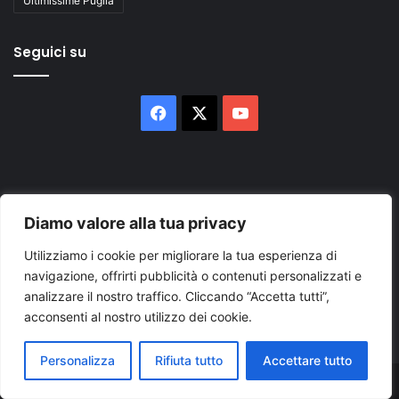
Ultimissime Puglia
Seguici su
Facebook
X
You
Tube
Diamo valore alla tua privacy
Utilizziamo i cookie per migliorare la tua esperienza di
Inserisci
navigazione, offrirti pubblicità o contenuti personalizzati e
il
analizzare il nostro traffico. Cliccando “Accetta tutti”,
tuo
indirizzo
acconsenti al nostro utilizzo dei cookie.
mail
Personalizza
Rifiuta tutto
Accettare tutto
© Copyright 2026, Tutti i diritti riservati |
© Copyright