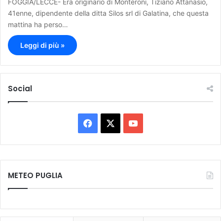
FOGGIA/LECCE- Era originario di Monteroni, Tiziano Attanasio,
41enne, dipendente della ditta Silos srl di Galatina, che questa
mattina ha perso…
Leggi di più »
Social
F
X
Y
a
o
c
u
METEO PUGLIA
e
T
b
u