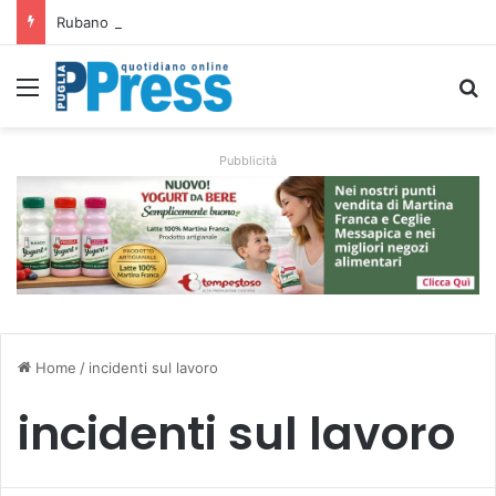
Rubano strumenti e farmaci ai medici dei migranti a Bari: ferme le visite a Nardò
Menu
C
Pubblicità
Home
/
incidenti sul lavoro
incidenti sul lavoro