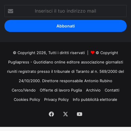
Inserisci
il
tuo
indirizzo
mail
© Copyright 2026, Tutti i diritti riservati |
© Copyright
Pugliapress - Quotidiano online editore associazione giornalisti
riuniti registrato presso il tribunale di Taranto al n. 569/2000 del
24/10/2000. Direttore responsabile Antonio Rubino
Cerco/Vendo
Offerte di lavoro Puglia
Archivio
Contatti
Cookies Policy
Privacy Policy
Info pubblicità elettorale
Facebook
X
You
Tube