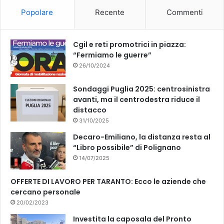
o
b
Popolare
Recente
Commenti
o
e
k
Cgil e reti promotrici in piazza:
“Fermiamo le guerre”
26/10/2024
Sondaggi Puglia 2025: centrosinistra
avanti, ma il centrodestra riduce il
distacco
31/10/2025
Decaro-Emiliano, la distanza resta al
“Libro possibile” di Polignano
14/07/2025
OFFERTE DI LAVORO PER TARANTO: Ecco le aziende che
cercano personale
20/02/2023
Investita la caposala del Pronto