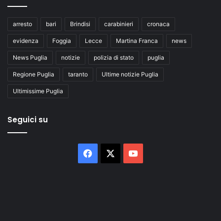
arresto
bari
Brindisi
carabinieri
cronaca
evidenza
Foggia
Lecce
Martina Franca
news
News Puglia
notizie
polizia di stato
puglia
Regione Puglia
taranto
Ultime notizie Puglia
Ultimissime Puglia
Seguici su
Facebook
X
You
Tube