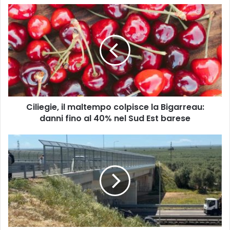
Ciliegie,
il
maltempo
colpisce
la
Bigarreau:
danni
fino
al
Ciliegie, il maltempo colpisce la Bigarreau:
40%
nel
danni fino al 40% nel Sud Est barese
Sud
Est
Nuovo
barese
ponte
sulla
S.P.
231,
aperto
lo
snodo
atteso