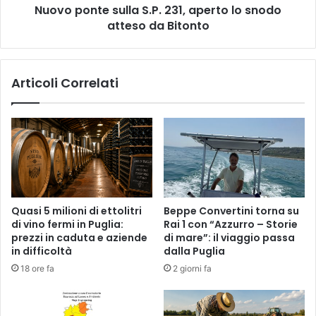
Nuovo ponte sulla S.P. 231, aperto lo snodo
da
Bitonto
atteso da Bitonto
Articoli Correlati
Quasi 5 milioni di ettolitri
Beppe Convertini torna su
di vino fermi in Puglia:
Rai 1 con “Azzurro – Storie
prezzi in caduta e aziende
di mare”: il viaggio passa
in difficoltà
dalla Puglia
18 ore fa
2 giorni fa