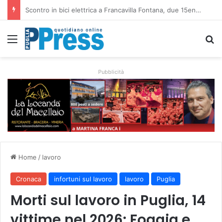
Altamura, aziende agricole donano foraggio all’allevatore colpito dall’incendio nell’Alta Murgia
Menu
C
Pubblicità
Home
/
lavoro
Cronaca
infortuni sul lavoro
lavoro
Puglia
Morti sul lavoro in Puglia, 14
vittime nel 2026: Foggia e