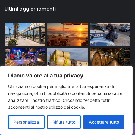
Ultimi aggiornamenti
Diamo valore alla tua privacy
Utilizziamo i cookie per migliorare la tua esperienza di
navigazione, offrirti pubblicità o contenuti personalizzati e
analizzare il nostro traffico. Cliccando “Accetta tutti”,
acconsenti al nostro utilizzo dei cookie.
Tags
Personalizza
Rifiuta tutto
Accettare tutto
arresto
bari
Brindisi
carabinieri
cronaca
Facebook
X
WhatsApp
Telegram
Viber