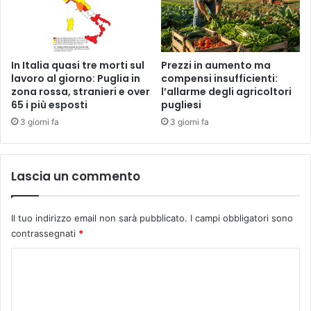
In Italia quasi tre morti sul
Prezzi in aumento ma
lavoro al giorno: Puglia in
compensi insufficienti:
zona rossa, stranieri e over
l’allarme degli agricoltori
65 i più esposti
pugliesi
3 giorni fa
3 giorni fa
Lascia un commento
Il tuo indirizzo email non sarà pubblicato.
I campi obbligatori sono
contrassegnati
*
C
o
m