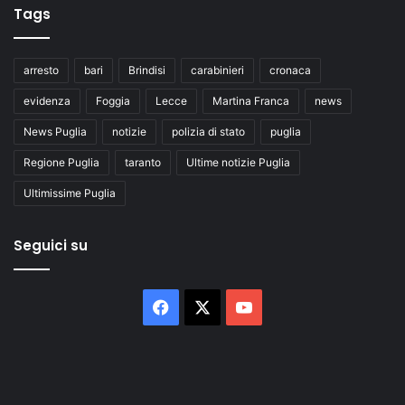
Tags
arresto
bari
Brindisi
carabinieri
cronaca
evidenza
Foggia
Lecce
Martina Franca
news
News Puglia
notizie
polizia di stato
puglia
Regione Puglia
taranto
Ultime notizie Puglia
Ultimissime Puglia
Seguici su
Facebook
X
You
Tube