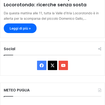
Locorotondo: ricerche senza sosta
Da questa mattina alle 11, tutta la Valle d’itria Locorotondo è in
allerta per la scomparsa del piccolo Domenico Gallo,…
Leggi di più »
Social
F
X
Y
a
o
c
u
METEO PUGLIA
e
T
b
u