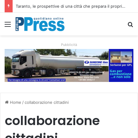
La costa di Taranto, dalle isole Cheradi ai percorsi dello Ionio
Menu
C
Pubblicità
Home
/
collaborazione cittadini
collaborazione