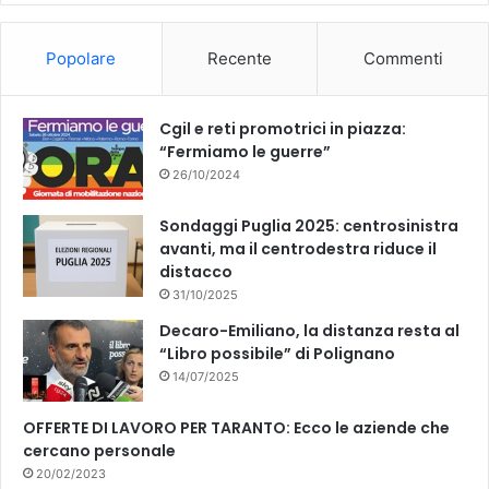
o
b
Popolare
Recente
Commenti
o
e
k
Cgil e reti promotrici in piazza:
“Fermiamo le guerre”
26/10/2024
Sondaggi Puglia 2025: centrosinistra
avanti, ma il centrodestra riduce il
distacco
31/10/2025
Decaro-Emiliano, la distanza resta al
“Libro possibile” di Polignano
14/07/2025
OFFERTE DI LAVORO PER TARANTO: Ecco le aziende che
cercano personale
20/02/2023