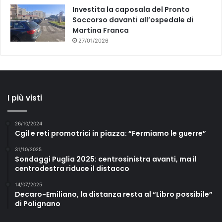
Investita la caposala del Pronto
Soccorso davanti all’ospedale di
Martina Franca
27/01/2026
I più visti
26/10/2024
Cgil e reti promotrici in piazza: “Fermiamo le guerre”
31/10/2025
Sondaggi Puglia 2025: centrosinistra avanti, ma il
centrodestra riduce il distacco
14/07/2025
Decaro-Emiliano, la distanza resta al “Libro possibile”
di Polignano