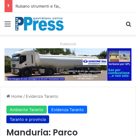
Rubano strumenti e farmaci ai medici dei migranti a Bari: ferme le visite a Nardò
Pubblicità
Home
/
Evidenza Taranto
Ambiente Taranto
Evidenza Taranto
Taranto e provincia
Manduria: Parco