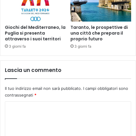
Giochi del Mediterraneo, la
Taranto, le prospettive di
Puglia si presenta
una città che prepara il
attraverso i suoi territori
proprio futuro
3 giorni fa
3 giorni fa
Lascia un commento
Il tuo indirizzo email non sarà pubblicato.
I campi obbligatori sono
contrassegnati
*
C
o
m
m