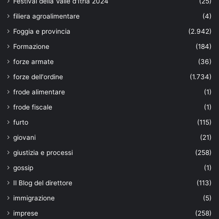
Festival della Valle d'Itria 2024
(25)
filiera agroalimentare
(4)
Foggia e provincia
(2.942)
Formazione
(184)
forze armate
(36)
forze dell'ordine
(1.734)
frode alimentare
(1)
frode fiscale
(1)
furto
(115)
giovani
(21)
giustizia e processi
(258)
gossip
(1)
Il Blog del direttore
(113)
immigrazione
(5)
imprese
(258)