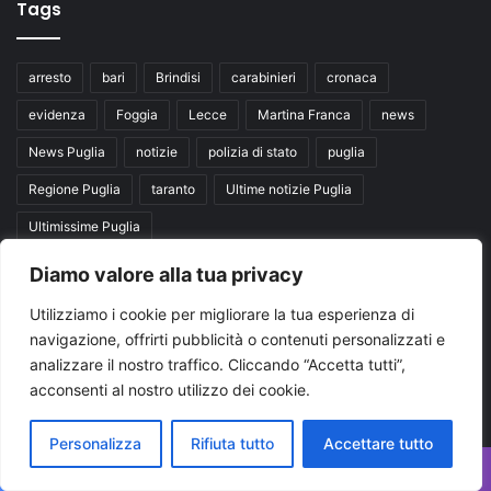
Tags
arresto
bari
Brindisi
carabinieri
cronaca
evidenza
Foggia
Lecce
Martina Franca
news
News Puglia
notizie
polizia di stato
puglia
Regione Puglia
taranto
Ultime notizie Puglia
Ultimissime Puglia
Diamo valore alla tua privacy
Seguici su
Utilizziamo i cookie per migliorare la tua esperienza di
navigazione, offrirti pubblicità o contenuti personalizzati e
Facebook
X
You
analizzare il nostro traffico. Cliccando “Accetta tutti”,
acconsenti al nostro utilizzo dei cookie.
Tube
Personalizza
Rifiuta tutto
Accettare tutto
Facebook
X
WhatsApp
Telegram
Viber