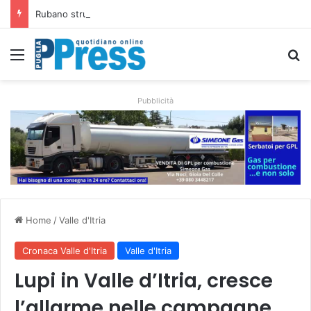
Rubano strumenti e farmaci ai medici dei migranti a Bari: ferme le visite a Nardò
Menu
C
Pubblicità
Home
/
Valle d'Itria
Cronaca Valle d'Itria
Valle d'Itria
Lupi in Valle d’Itria, cresce
l’allarme nelle campagne