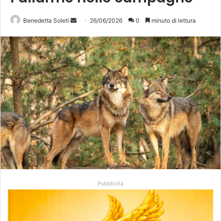
Invia
Benedetta Soleti
26/06/2026
0
minuto di lettura
un'email
Pubblicità