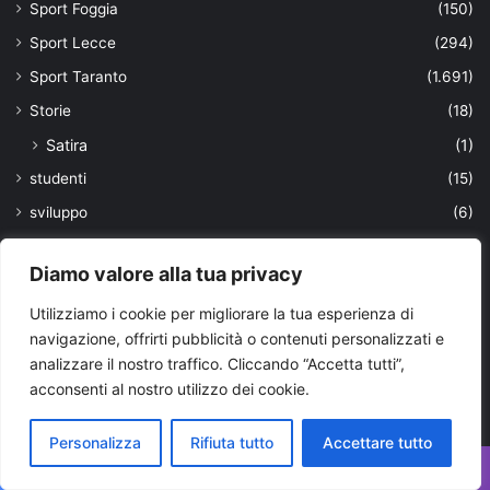
Sport Foggia
(150)
Sport Lecce
(294)
Sport Taranto
(1.691)
Storie
(18)
Satira
(1)
studenti
(15)
sviluppo
(6)
sviluppo sostenibile
(1)
Diamo valore alla tua privacy
Taranto e provincia
(15.639)
Utilizziamo i cookie per migliorare la tua esperienza di
Teatro
(2)
navigazione, offrirti pubblicità o contenuti personalizzati e
Tecnologia
(217)
analizzare il nostro traffico. Cliccando “Accetta tutti”,
Tendenze
(107)
acconsenti al nostro utilizzo dei cookie.
Territorio
(118)
Personalizza
Rifiuta tutto
Accettare tutto
Top News
(25)
trasporti
(170)
Facebook
X
WhatsApp
Telegram
Viber