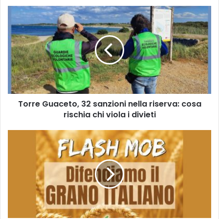
Torre
Guaceto,
32
sanzioni
nella
riserva:
cosa
rischia
chi
Torre Guaceto, 32 sanzioni nella riserva: cosa
viola
i
rischia chi viola i divieti
divieti
Protesta
grano
duro
italiano:
CIA
mobilita
Bari