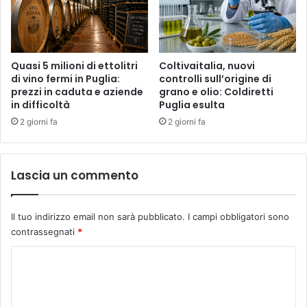
Quasi 5 milioni di ettolitri
Coltivaitalia, nuovi
di vino fermi in Puglia:
controlli sull’origine di
prezzi in caduta e aziende
grano e olio: Coldiretti
in difficoltà
Puglia esulta
2 giorni fa
2 giorni fa
Lascia un commento
Il tuo indirizzo email non sarà pubblicato.
I campi obbligatori sono
contrassegnati
*
C
o
m