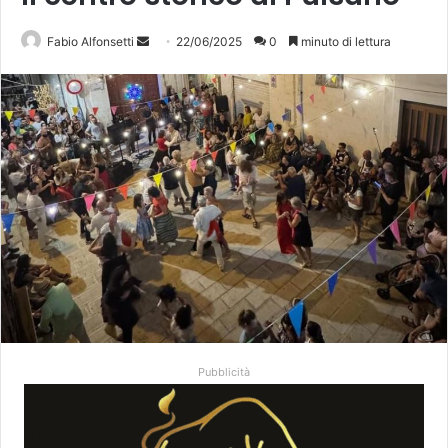
Invia
Fabio Alfonsetti
22/06/2025
0
minuto di lettura
un'email
Pubblicità