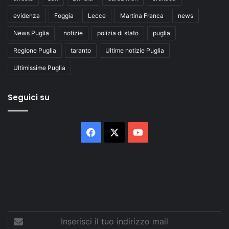
evidenza
Foggia
Lecce
Martina Franca
news
News Puglia
notizie
polizia di stato
puglia
Regione Puglia
taranto
Ultime notizie Puglia
Ultimissime Puglia
Seguici su
Facebook
X
You
Tube
Inserisci
il