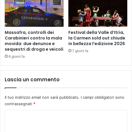
Massafra, controlli dei
Festival della Valle d’Itria,
Carabinieri contro la mala
la Carmen sold out chiude
movida: due denunce e
in bellezza l’edizione 2026
sequestri di droga e veicoli
7 giorni fa
6 giorni fa
Lascia un commento
Il tuo indirizzo email non sarà pubblicato.
I campi obbligatori sono
contrassegnati
*
C
o