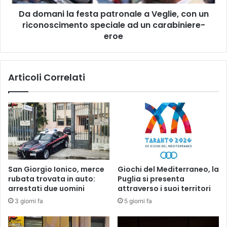
un
Da domani la festa patronale a Veglie, con un
riconoscimento
speciale
riconoscimento speciale ad un carabiniere-
ad
eroe
un
carabiniere-
eroe
Articoli Correlati
San Giorgio Ionico, merce
Giochi del Mediterraneo, la
rubata trovata in auto:
Puglia si presenta
arrestati due uomini
attraverso i suoi territori
3 giorni fa
5 giorni fa