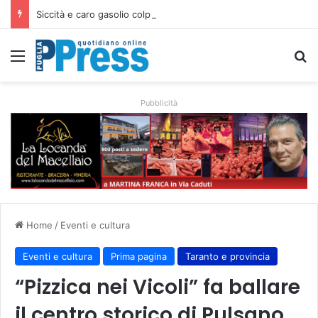
Siccità e caro gasolio colpiscono le campagne pugliesi: irrigare costa il 50,6% in più
Menu
C
Pubblicità
Home
/
Eventi e cultura
Eventi e cultura
Prima pagina
Taranto e provincia
“Pizzica nei Vicoli” fa ballare
il centro storico di Pulsano