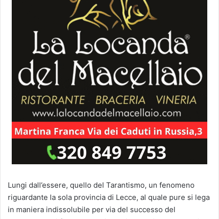
Lungi dall’essere, quello del Tarantismo, un fenomeno
riguardante la sola provincia di Lecce, al quale pure si lega
in maniera indissolubile per via del successo del