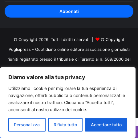
tuo
indirizzo
mail
© Copyright 2026, Tutti i diritti riservati |
© Copyright
Pugliapress - Quotidiano online editore associazione giornalisti
riuniti registrato presso il tribunale di Taranto al n. 569/2000 del
24/10/2000. Direttore responsabile Antonio Rubino
Diamo valore alla tua privacy
Cerco/Vendo
Offerte di lavoro Puglia
Archivio
Contatti
Utilizziamo i cookie per migliorare la tua esperienza di
Cookies Policy
Privacy Policy
Info pubblicità elettorale
navigazione, offrirti pubblicità o contenuti personalizzati e
analizzare il nostro traffico. Cliccando “Accetta tutti”,
Facebook
X
You
acconsenti al nostro utilizzo dei cookie.
Tube
Personalizza
Rifiuta tutto
Accettare tutto
Facebook
X
WhatsApp
Telegram
Viber