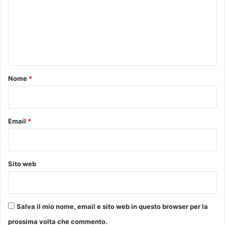
m
m
e
n
t
o
Nome
*
*
Email
*
Sito web
Salva il mio nome, email e sito web in questo browser per la
prossima volta che commento.