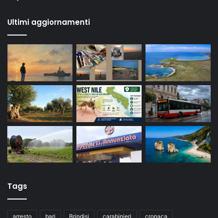
Ultimi aggiornamenti
Tags
arresto
bari
Brindisi
carabinieri
cronaca