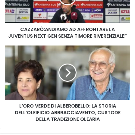
NEXT
GEN
SENZA
TIMORE
CAZZARÒ:ANDIAMO AD AFFRONTARE LA
RIVERENZIALE”
JUVENTUS NEXT GEN SENZA TIMORE RIVERENZIALE”
L’ORO
VERDE
DI
ALBEROBELLO:
LA
STORIA
DELL’OLEIFICIO
ABBRACCIAVENTO,
CUSTODE
L’ORO VERDE DI ALBEROBELLO: LA STORIA
DELLA
TRADIZIONE
DELL’OLEIFICIO ABBRACCIAVENTO, CUSTODE
OLEARIA
DELLA TRADIZIONE OLEARIA