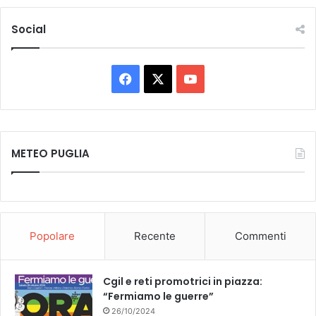
Social
Facebook
X
You
Tube
METEO PUGLIA
Popolare
Recente
Commenti
Cgil e reti promotrici in piazza:
“Fermiamo le guerre”
26/10/2024