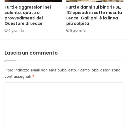
Furti e aggressioni nel
Furti e danni sui binari FSE,
salento: quattro
42 episodi in sette mesi: la
provvedimenti del
Lecce-Gallipoli è la linea
Questore di Lecce
più colpita
4 giorni fa
5 giorni fa
Lascia un commento
Il tuo indirizzo email non sarà pubblicato.
I campi obbligatori sono
contrassegnati
*
C
o
m
m
e