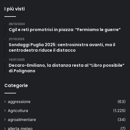
I più visti
26/10/2024
Cgil e reti promotrici in piazza: “Fermiamo le guerre”
31/10/2025
Sondaggi Puglia 2025: centrosinistra avanti, ma il
centrodestra riduce il distacco
14/07/2025
Decaro-Emiliano, la distanza resta al “Libro possibile”
di Polignano
Categorie
aggressione
(63)
Agricoltura
(1.225)
agroalimentare
(34)
allerta meteo
(7)