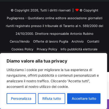
© Copyright 2026, Tutti i diritti riservati |
© Copyright
Pugliapress - Quotidiano online editore associazione giornalisti
riuniti registrato presso il tribunale di Taranto al n. 569/2000 del
24/10/2000. Direttore responsabile Antonio Rubino
Cerco/Vendo
Offerte di lavoro Puglia
Archivio
Contatti
Cookies Policy
Privacy Policy
Info pubblicità elettorale
Diamo valore alla tua privacy
Facebook
X
You
Utilizziamo i cookie per migliorare la tua esperienza di
Tube
navigazione, offrirti pubblicità o contenuti personalizzati e
analizzare il nostro traffico. Cliccando “Accetta tutti”,
acconsenti al nostro utilizzo dei cookie.
Personalizza
Rifiuta tutto
Accettare tutto
Facebook
X
WhatsApp
Telegram
Viber