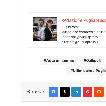
Redazione Pugliapres
PugliaPress
Quotidiano cartaceo e onlin
redazione@pugliapress.it
direttore@pugliapress.it
Auto in fiamme
Gallipoli
Ultimissime Pugli
Facebook
X
LinkedIn
Pinterest
R
Condividi