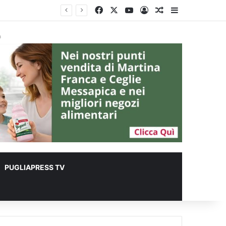
Facebook
X
You Tube
Accedi
Un articolo a ca
Barra lateral
lioni
à
PUGLIAPRESS TV