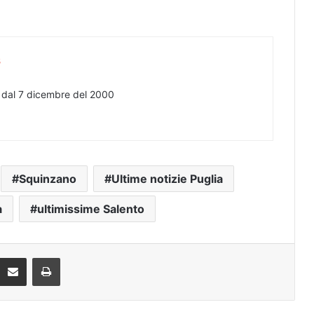
s
e dal 7 dicembre del 2000
Squinzano
Ultime notizie Puglia
a
ultimissime Salento
eddit
Condividi via mail
Stampa