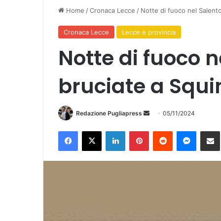
Home
/
Cronaca Lecce
/
Notte di fuoco nel Salento
Cronaca Lecce
Lecce e provincia
Notte di fuoco n
bruciate a Squin
Invia
Redazione Pugliapress
05/11/2024
un'email
Facebook
X
LinkedIn
Pinterest
Reddit
Messen
Co