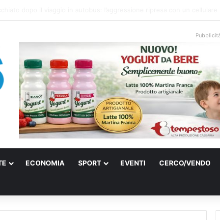
onale arriva sulla costa di Mattinata: scattano i divieti alla Baia dei Farag
Pubblicit
TE
ECONOMIA
SPORT
EVENTI
CERCO/VENDO