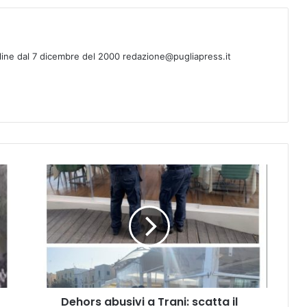
line dal 7 dicembre del 2000 redazione@pugliapress.it
Dehors
abusivi
a
Trani:
scatta
il
sequestro
della
Capitaneria
Dehors abusivi a Trani: scatta il