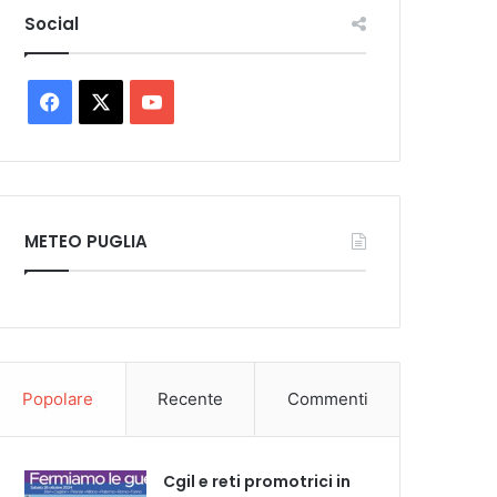
Social
Facebook
X
You
Tube
METEO PUGLIA
Popolare
Recente
Commenti
Cgil e reti promotrici in