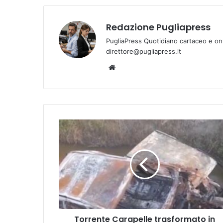
Redazione Pugliapress
PugliaPress Quotidiano cartaceo e on
direttore@pugliapress.it
Website
Torrente
Carapelle
trasformato
in
discarica:
ritrovate
auto
rubate
Torrente Carapelle trasformato in