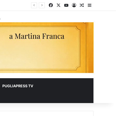
Facebook
X
You Tube
Accedi
Un articolo a ca
Barra lateral
lioni
à
PUGLIAPRESS TV