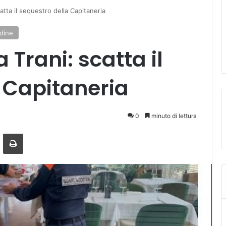
atta il sequestro della Capitaneria
rdine
 Trani: scatta il
 Capitaneria
0
minuto di lettura
ger
ndividi via mail
Stampa