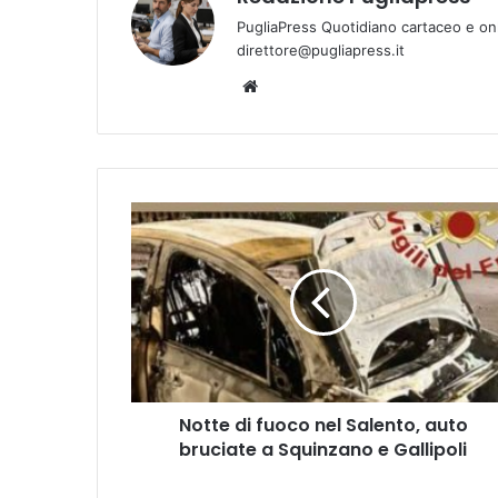
PugliaPress Quotidiano cartaceo e on
direttore@pugliapress.it
Website
Notte
di
fuoco
nel
Salento,
auto
bruciate
a
Squinzano
Notte di fuoco nel Salento, auto
e
Gallipoli
bruciate a Squinzano e Gallipoli