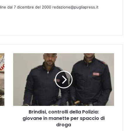
line dal 7 dicembre del 2000 redazione@pugliapress.it
Brindisi,
controlli
della
Polizia:
giovane
in
manette
per
spaccio
Brindisi, controlli della Polizia:
di
droga
giovane in manette per spaccio di
droga