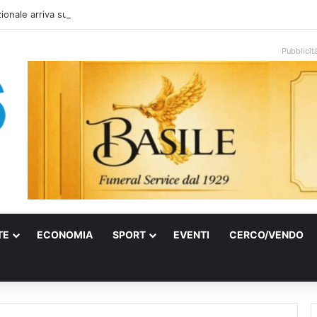
onale arriva sulla costa di Mattinata: scattano i divieti alla Baia dei Farag
Pubblicit
TE
ECONOMIA
SPORT
EVENTI
CERCO/VENDO