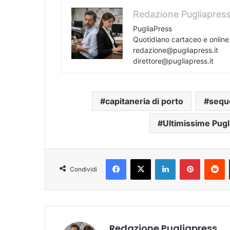
Redazione Pugliapres
PugliaPress
Quotidiano cartaceo e onlin
redazione@pugliapress.it
direttore@pugliapress.it
capitaneria di porto
sequ
Ultimissime Pugl
Facebook
X
LinkedIn
Pinterest
R
Condividi
Redazione Pugliapress