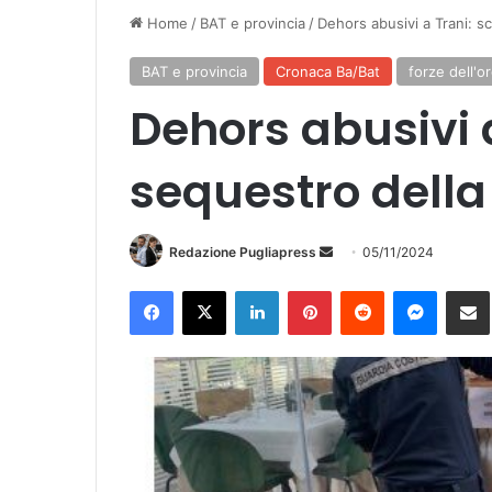
Home
/
BAT e provincia
/
Dehors abusivi a Trani: sc
BAT e provincia
Cronaca Ba/Bat
forze dell'o
Dehors abusivi a
sequestro della
Invia
Redazione Pugliapress
05/11/2024
un'email
Facebook
X
LinkedIn
Pinterest
Reddit
Messen
Co