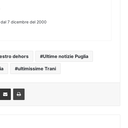
s
e dal 7 dicembre del 2000
estro dehors
Ultime notizie Puglia
ia
ultimissime Trani
eddit
Condividi via mail
Stampa