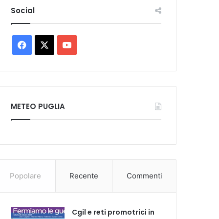
Social
Facebook
X
You
Tube
METEO PUGLIA
Popolare
Recente
Commenti
Cgil e reti promotrici in