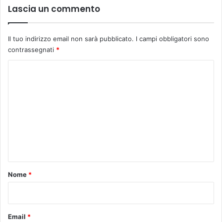
Lascia un commento
Il tuo indirizzo email non sarà pubblicato.
I campi obbligatori sono
contrassegnati
*
C
o
m
m
e
n
t
o
Nome
*
*
Email
*