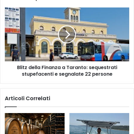
Piazza
Moro
Blitz
e
della
Piazza
Finanza
Umberto
a
Taranto:
sequestrati
stupefacenti
e
segnalate
Blitz della Finanza a Taranto: sequestrati
22
persone
stupefacenti e segnalate 22 persone
Articoli Correlati