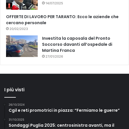
14/07/2025
OFFERTE DI LAVORO PER TARANTO: Ecco le aziende che
cercano personale
20/02/2023
Investita la caposala del Pronto
Soccorso davanti all’ospedale di
Martina Franca
27/01/2026
I più visti
26/10/2024
Cgil e reti promotrici in piazza: “Fermiamo le guerre”
31/10/2025
Sondaggi Puglia 2025: centrosinistra avanti, ma il