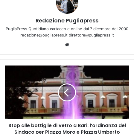
Redazione Pugliapress
PugliaPress Quotidiano cartaceo e online dal 7 dicembre del 2000
redazione@pugliapress.it direttore@pugliapress.it
Website
Stop
alle
bottiglie
di
vetro
a
Bari:
l’ordinanza
del
Stop alle bottiglie di vetro a Bari: l’ordinanza del
Sindaco
per
Sindaco per Piazza Moro e Piazza Umberto