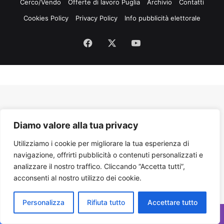
Cerco/Vendo
Offerte di lavoro Puglia
Archivio
Contatti
Cookies Policy
Privacy Policy
Info pubblicità elettorale
Facebook
X
You
Tube
Diamo valore alla tua privacy
Utilizziamo i cookie per migliorare la tua esperienza di
navigazione, offrirti pubblicità o contenuti personalizzati e
analizzare il nostro traffico. Cliccando “Accetta tutti”,
acconsenti al nostro utilizzo dei cookie.
Personalizza
Rifiuta tutto
Accettare tutto
Facebook
X
WhatsApp
Telegram
Viber