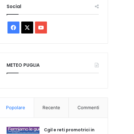
Social
Facebook
X
You
Tube
METEO PUGLIA
Popolare
Recente
Commenti
Cgil e reti promotrici in