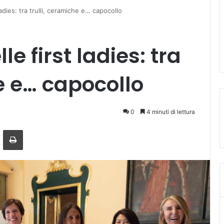
adies: tra trulli, ceramiche e… capocollo
e first ladies: tra
e e… capocollo
0
4 minuti di lettura
ger
ndividi via mail
Stampa