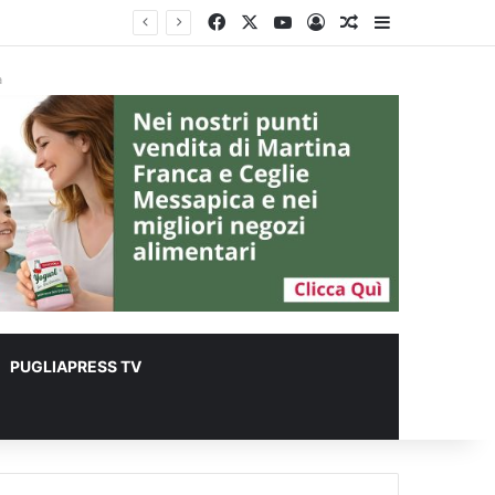
Facebook
X
You Tube
Accedi
Un articolo a ca
Barra lateral
à
PUGLIAPRESS TV