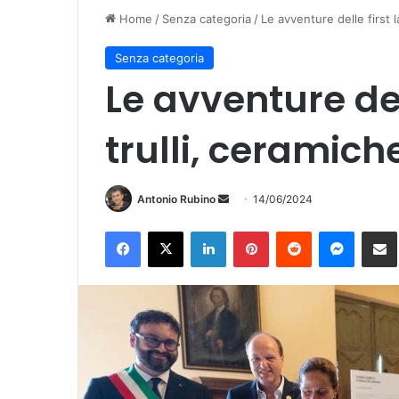
Home
/
Senza categoria
/
Le avventure delle first l
Senza categoria
Le avventure dell
trulli, ceramich
Invia
Antonio Rubino
14/06/2024
un'email
Facebook
X
LinkedIn
Pinterest
Reddit
Messen
Co