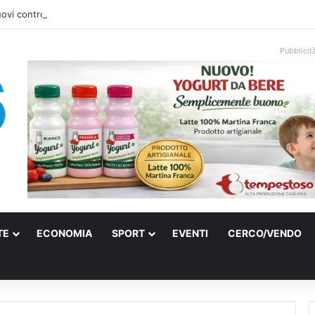
uovi controlli sull’origine di grano e olio: Coldiretti Puglia esulta
Pubblicit
TE
ECONOMIA
SPORT
EVENTI
CERCO/VENDO