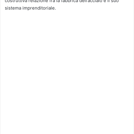
costruttiva relazione fra la fabbrica dell’acciaio e il suo
sistema imprenditoriale.