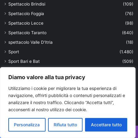
Spettacolo Brindisi
(109)
Spettacolo Foggia
(76)
Spettacolo Lecce
(98)
Spettacolo Taranto
(640)
spettacolo Valle D'Itria
(18)
Sport
(1.480)
Sport Bari e Bat
(509)
Sport Brindisi
(262)
Diamo valore alla tua privacy
Sport Foggia
(150)
Utilizziamo i cookie per migliorare la tua esperienza di
Sport Lecce
(294)
navigazione, offrirti pubblicità o contenuti personalizzati e
Sport Taranto
(1.691)
analizzare il nostro traffico. Cliccando “Accetta tutti”,
Storie
(18)
acconsenti al nostro utilizzo dei cookie.
Satira
(1)
Personalizza
Rifiuta tutto
Accettare tutto
studenti
(15)
Facebook
X
WhatsApp
Telegram
Viber
sviluppo
(6)