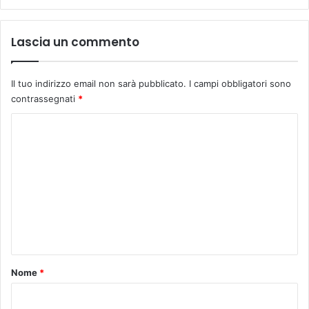
Lascia un commento
Il tuo indirizzo email non sarà pubblicato.
I campi obbligatori sono
contrassegnati
*
C
o
m
m
e
n
t
o
Nome
*
*