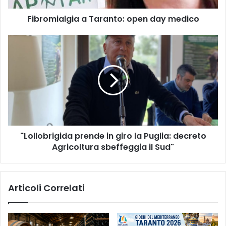
Fibromialgia a Taranto: open day medico
"Lollobrigida
prende
in
giro
la
Puglia:
decreto
Agricoltura
sbeffeggia
"Lollobrigida prende in giro la Puglia: decreto
il
Sud"
Agricoltura sbeffeggia il Sud"
Articoli Correlati