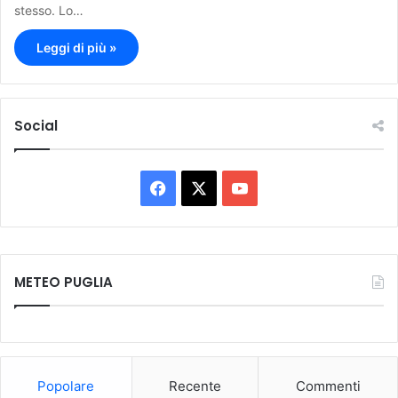
stesso. Lo…
Leggi di più »
Social
F
X
Y
a
o
c
u
METEO PUGLIA
e
T
b
u
o
b
Popolare
Recente
Commenti