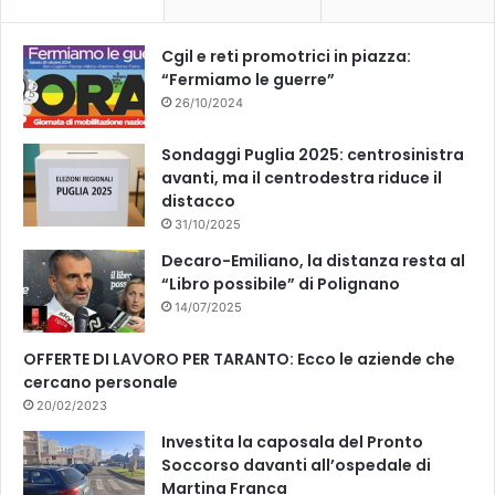
o
e
k
Cgil e reti promotrici in piazza:
“Fermiamo le guerre”
26/10/2024
Sondaggi Puglia 2025: centrosinistra
avanti, ma il centrodestra riduce il
distacco
31/10/2025
Decaro-Emiliano, la distanza resta al
“Libro possibile” di Polignano
14/07/2025
OFFERTE DI LAVORO PER TARANTO: Ecco le aziende che
cercano personale
20/02/2023
Investita la caposala del Pronto
Soccorso davanti all’ospedale di
Martina Franca