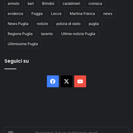
arresto
bari
Brindisi
carabinieri
cronaca
evidenza
Foggia
Lecce
Martina Franca
news
News Puglia
notizie
polizia di stato
puglia
Regione Puglia
taranto
Ultime notizie Puglia
Ultimissime Puglia
Seguici su
Facebook
X
You
Tube
Inserisci