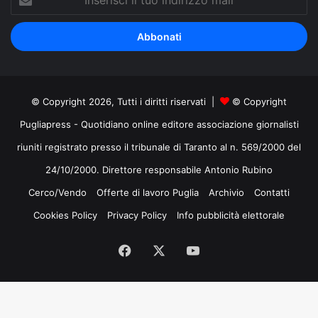
il
tuo
indirizzo
mail
© Copyright 2026, Tutti i diritti riservati |
© Copyright
Pugliapress - Quotidiano online editore associazione giornalisti
riuniti registrato presso il tribunale di Taranto al n. 569/2000 del
24/10/2000. Direttore responsabile Antonio Rubino
Cerco/Vendo
Offerte di lavoro Puglia
Archivio
Contatti
Cookies Policy
Privacy Policy
Info pubblicità elettorale
Facebook
X
You
Tube