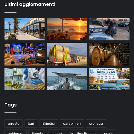
Ultimi aggiornamenti
Tags
arresto
bari
Brindisi
carabinieri
cronaca
evidenza
Foggia
Lecce
Martina Franca
news