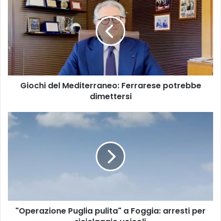
del
Mediterraneo:
Ferrarese
potrebbe
dimettersi
Giochi del Mediterraneo: Ferrarese potrebbe
dimettersi
"Operazione
Puglia
pulita"
a
Foggia:
arresti
per
riciclaggio
veicoli
"Operazione Puglia pulita" a Foggia: arresti per