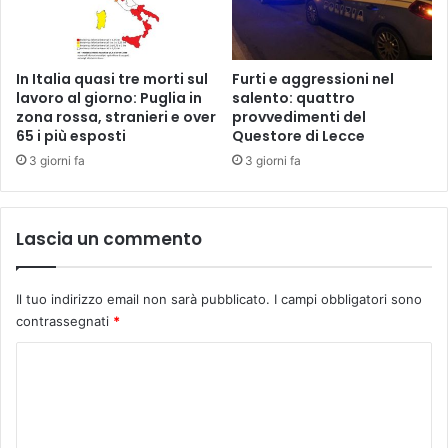
In Italia quasi tre morti sul
Furti e aggressioni nel
lavoro al giorno: Puglia in
salento: quattro
zona rossa, stranieri e over
provvedimenti del
65 i più esposti
Questore di Lecce
3 giorni fa
3 giorni fa
Lascia un commento
Il tuo indirizzo email non sarà pubblicato.
I campi obbligatori sono
contrassegnati
*
C
o
m
m