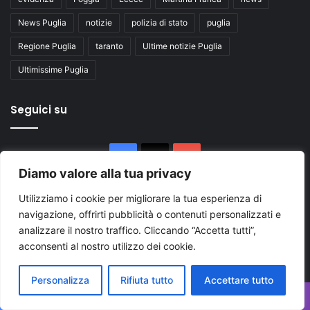
News Puglia
notizie
polizia di stato
puglia
Regione Puglia
taranto
Ultime notizie Puglia
Ultimissime Puglia
Seguici su
Facebook
X
You
Diamo valore alla tua privacy
Tube
Utilizziamo i cookie per migliorare la tua esperienza di
navigazione, offrirti pubblicità o contenuti personalizzati e
analizzare il nostro traffico. Cliccando “Accetta tutti”,
acconsenti al nostro utilizzo dei cookie.
Inserisci
Personalizza
Rifiuta tutto
Accettare tutto
il
tuo
Facebook
X
WhatsApp
Telegram
Viber