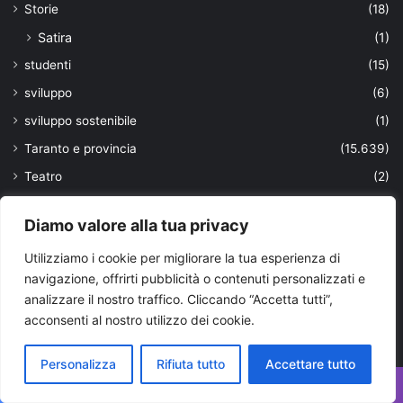
Storie
(18)
Satira
(1)
studenti
(15)
sviluppo
(6)
sviluppo sostenibile
(1)
Taranto e provincia
(15.639)
Teatro
(2)
Tecnologia
(217)
Diamo valore alla tua privacy
Tendenze
(107)
Utilizziamo i cookie per migliorare la tua esperienza di
Territorio
(118)
navigazione, offrirti pubblicità o contenuti personalizzati e
Top News
(25)
analizzare il nostro traffico. Cliccando “Accetta tutti”,
trasporti
(170)
acconsenti al nostro utilizzo dei cookie.
truffa
(38)
Personalizza
Rifiuta tutto
Accettare tutto
turismo
(356)
ultimissime
(1.901)
Facebook
X
WhatsApp
Telegram
Viber