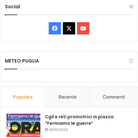
Social
Facebook
X
You
Tube
METEO PUGLIA
Popolare
Recente
Commenti
Cgil e reti promotrici in piazza:
“Fermiamo le guerre”
26/10/2024