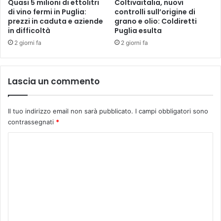
Quasi 5 milioni di ettolitri
Coltivaitalia, nuovi
di vino fermi in Puglia:
controlli sull’origine di
prezzi in caduta e aziende
grano e olio: Coldiretti
in difficoltà
Puglia esulta
2 giorni fa
2 giorni fa
Lascia un commento
Il tuo indirizzo email non sarà pubblicato.
I campi obbligatori sono
contrassegnati
*
C
o
m
m
e
n