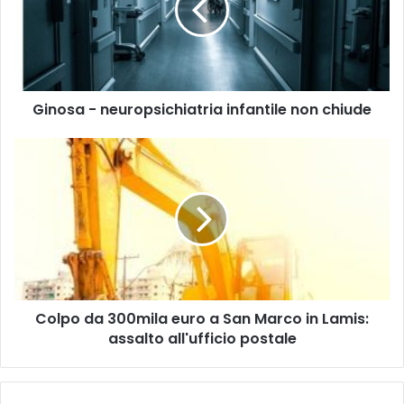
non
chiude
Ginosa - neuropsichiatria infantile non chiude
Colpo
da
300mila
euro
a
San
Marco
in
Lamis:
Colpo da 300mila euro a San Marco in Lamis:
assalto
all'ufficio
assalto all'ufficio postale
postale