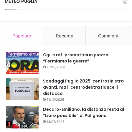
METEO PUGLIA
G
e
T
O
S
b
u
T
O
o
b
A
Popolare
Recente
Commenti
L
o
e
2
S
k
Cgil e reti promotrici in piazza:
E
“Fermiamo le guerre”
T
26/10/2024
T
E
Sondaggi Puglia 2025: centrosinistra
M
avanti, ma il centrodestra riduce il
B
distacco
R
E
31/10/2025
,
Decaro-Emiliano, la distanza resta al
I
“Libro possibile” di Polignano
L
14/07/2025
F
E