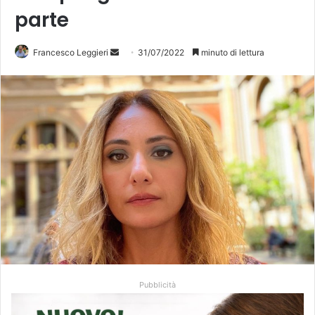
parte
Francesco Leggieri
I
31/07/2022
minuto di lettura
n
v
i
a
u
n
'
e
m
a
i
l
Pubblicità