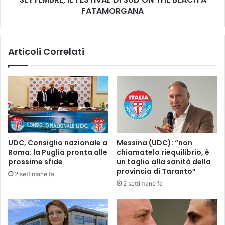
C
FATAMORGANA
I
&
R
Articoli Correlati
O
X
Y
,
B
A
S
S
I
UDC, Consiglio nazionale a
Messina (UDC): “non
M
Roma: la Puglia pronta alle
chiamatelo riequilibrio, è
A
prossime sfide
un taglio alla sanità della
E
provincia di Taranto”
2 settimane fa
S
2 settimane fa
T
R
O
.