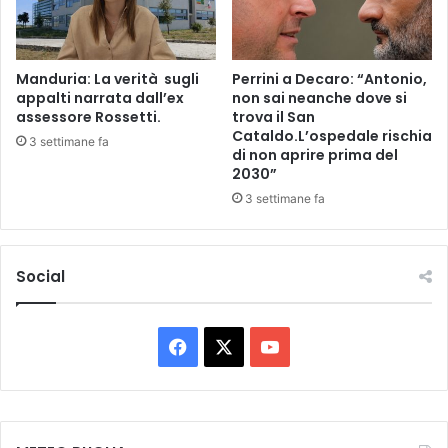
S
U
M
M
Manduria: La verità sugli
Perrini a Decaro: “Antonio,
E
appalti narrata dall’ex
non sai neanche dove si
R
assessore Rossetti.
trova il San
Cataldo.L’ospedale rischia
F
3 settimane fa
di non aprire prima del
A
2030”
I
R
3 settimane fa
Y
F
E
Social
S
T
,
F
X
Y
D
A
a
o
L
5
c
u
A