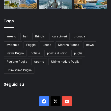
Tags
arresto
bari
Brindisi
carabinieri
cronaca
evidenza
Foggia
Lecce
Martina Franca
news
News Puglia
notizie
polizia di stato
puglia
Regione Puglia
taranto
Ultime notizie Puglia
Ultimissime Puglia
Seguici su
Facebook
X
You