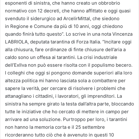
esponenti di sinistra, che hanno creato un obbrobrio
normativo con 12 decreti, che hanno affittato e oggi quasi
svenduto il siderurgico ad ArcelirMittal, che siedono
in Regione e Comune da più di 10 anni, oggi chiedono
quando finirà tutto questo”. Lo scrive in una nota Vincenza
LABRIOLA, deputata tarantina di Forza Italia. “Incitare oggi
alla chiusura, fare ordinanze di finte chiusure dell’aria a
caldo sono un offesa ai tarantini. La crisi industriale
dell’ExIlva non può essere risolta con il populismo becero.
I colleghi che oggi si pongono domande superiori alla loro
altezza politica mi hanno lasciata sola a combattere per
sapere la verità, per cercare di risolvere i problemi che
attanagliano i cittadini, i lavoratori, gli imprenditori. La
sinistra ha sempre girato la testa dall’altra parte, bloccando
tutte le iniziative che ho cercato di mettere in campo per
arrivare ad una soluzione. Purtroppo per loro, i tarantini
non hanno la memoria corta e il 25 settembre
ricorderanno tutto ciò che è avvenuto in questi 10