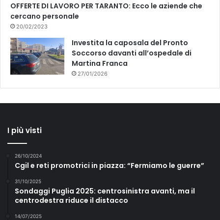
OFFERTE DI LAVORO PER TARANTO: Ecco le aziende che
S
cercano personale
T
20/02/2023
I
V
Investita la caposala del Pronto
A
Soccorso davanti all’ospedale di
L
Martina Franca
D
27/01/2026
I
S
U
D
O
I più visti
N
T
H
26/10/2024
E
Cgil e reti promotrici in piazza: “Fermiamo le guerre”
B
31/10/2025
E
Sondaggi Puglia 2025: centrosinistra avanti, ma il
A
centrodestra riduce il distacco
C
H
14/07/2025