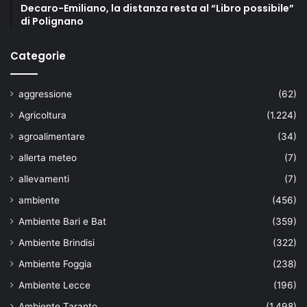
A
Decaro-Emiliano, la distanza resta al “Libro possibile”
di Polignano
F
A
T
Categorie
A
M
O
aggressione
(62)
R
Agricoltura
(1.224)
G
A
agroalimentare
(34)
N
allerta meteo
(7)
A
allevamenti
(7)
ambiente
(456)
Ambiente Bari e Bat
(359)
Ambiente Brindisi
(322)
Ambiente Foggia
(238)
Ambiente Lecce
(196)
Ambiente Taranto
(1.498)