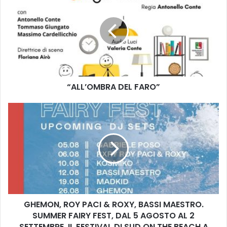
A
L
L
’
O
M
B
R
“ALL’OMBRA DEL FARO”
A
D
E
G
L
H
F
E
A
M
R
O
O
N
”
,
R
O
GHEMON, ROY PACI & ROXY, BASSI MAESTRO.
Y
SUMMER FAIRY FEST, DAL 5 AGOSTO AL 2
P
A
SETTEMBRE, IL FESTIVAL DI SUD ON THE BEACH A