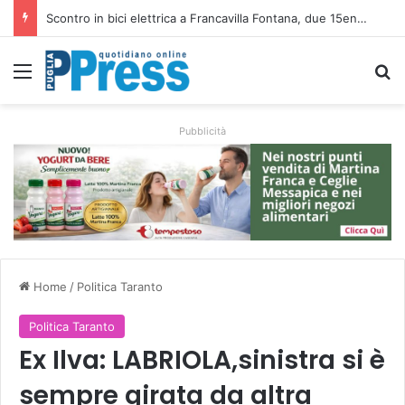
Altamura, aziende agricole donano foraggio all’allevatore colpito dall’incendio nell’Alta Murgia
Menu
C
Pubblicità
Home
/
Politica Taranto
Politica Taranto
Ex Ilva: LABRIOLA,sinistra si è
sempre girata da altra