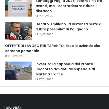
s
Sondaggi Puglia 2025: centrosinistra
o
i
avanti, ma il centrodestra riduce il
"
s
distacco
c
31/10/2025
r
Decaro-Emiliano, la distanza resta al
i
“Libro possibile” di Polignano
v
14/07/2025
o
n
OFFERTE DI LAVORO PER TARANTO: Ecco le aziende che
o
cercano personale
a
20/02/2023
l
l
Investita la caposala del Pronto
a
Soccorso davanti all’ospedale di
P
Martina Franca
r
27/01/2026
e
f
e
t
t
I più visti
u