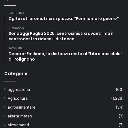
r
a
26/10/2024
Cgil e reti promotrici in piazza: “Fermiamo le guerre”
31/10/2025
Sondaggi Puglia 2025: centrosinistra avanti, ma il
centrodestra riduce il distacco
14/07/2025
Decaro-Emiliano, la distanza resta al “Libro possibile”
di Polignano
Categorie
aggressione
(63)
Agricoltura
(1.226)
agroalimentare
(34)
allerta meteo
(7)
allevamenti
(7)