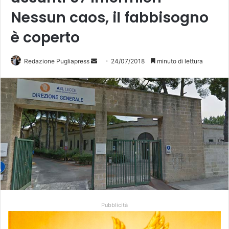
Nessun caos, il fabbisogno
è coperto
Redazione Pugliapress
I
24/07/2018
minuto di lettura
n
v
i
a
u
n
'
e
m
a
i
Pubblicità
l