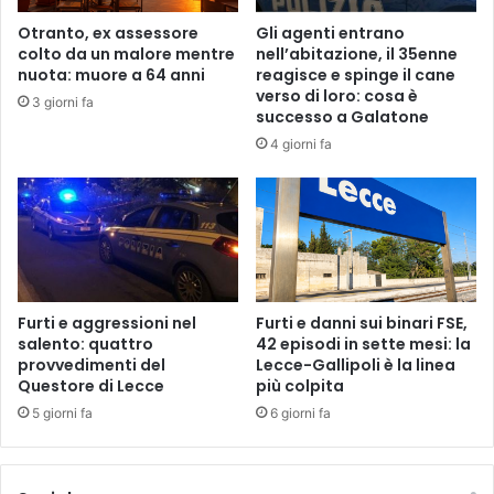
z
u
Otranto, ex assessore
Gli agenti entrano
i
n
colto da un malore mentre
nell’abitazione, il 35enne
o
t
nuota: muore a 64 anni
reagisce e spinge il cane
d
a
verso di loro: cosa è
3 giorni fa
i
s
successo a Galatone
G
u
4 giorni fa
e
l
s
t
t
u
i
r
o
i
n
s
e
m
d
o
Furti e aggressioni nel
Furti e danni sui binari FSE,
i
salento: quattro
42 episodi in sette mesi: la
c
provvedimenti del
Lecce-Gallipoli è la linea
T
u
Questore di Lecce
più colpita
o
l
r
t
5 giorni fa
6 giorni fa
r
u
e
r
G
a