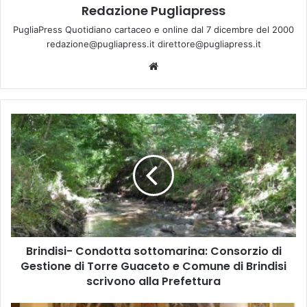
Redazione Pugliapress
PugliaPress Quotidiano cartaceo e online dal 7 dicembre del 2000
redazione@pugliapress.it direttore@pugliapress.it
We
bsi
te
B
r
i
n
d
i
s
i
-
Brindisi- Condotta sottomarina: Consorzio di
C
Gestione di Torre Guaceto e Comune di Brindisi
o
n
scrivono alla Prefettura
d