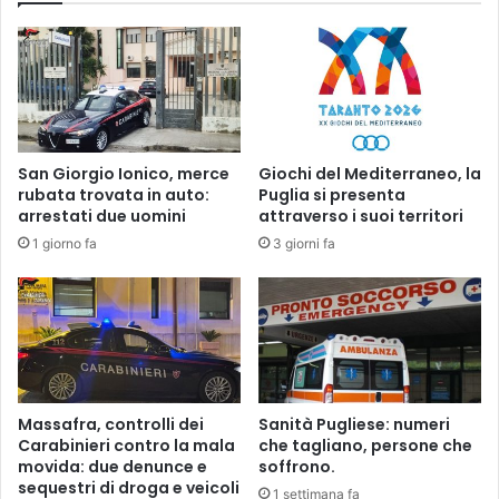
z
b
z
i
a
g
n
l
o
i
a
m
San Giorgio Ionico, merce
Giochi del Mediterraneo, la
e
rubata trovata in auto:
Puglia si presenta
n
arrestati due uomini
attraverso i suoi territori
t
1 giorno fa
3 giorni fa
o
,
f
e
r
m
a
t
Massafra, controlli dei
Sanità Pugliese: numeri
i
Carabinieri contro la mala
che tagliano, persone che
d
movida: due denunce e
soffrono.
sequestri di droga e veicoli
u
1 settimana fa