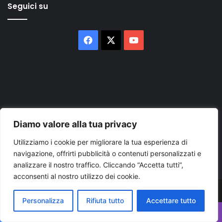
Seguici su
Facebook
X
You
Tube
Inserisci
Diamo valore alla tua privacy
il
Utilizziamo i cookie per migliorare la tua esperienza di
tuo
indirizzo
navigazione, offrirti pubblicità o contenuti personalizzati e
mail
analizzare il nostro traffico. Cliccando “Accetta tutti”,
acconsenti al nostro utilizzo dei cookie.
© Copyright 2026, Tutti i diritti riservati |
© Copyright
Personalizza
Rifiuta tutto
Accettare tutto
Pugliapress - Quotidiano online editore associazione giornalisti