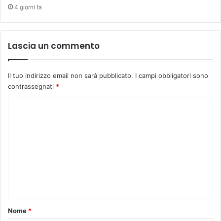
e
4 giorni fa
g
i
o
Lascia un commento
v
a
n
Il tuo indirizzo email non sarà pubblicato.
I campi obbligatori sono
i
contrassegnati
*
C
o
m
m
e
n
t
o
Nome
*