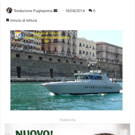
Redazione Pugliapress
I
16/08/2014
0
n
minuto di lettura
v
i
a
u
n
'
e
m
a
i
l
Pubblicità