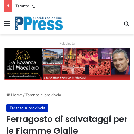
Taranto, operaio ferito nell’area Afo2 dell’ex Ilva: ricoverato in codice rosso
Menu
C
Pubblicità
Home
/
Taranto e provincia
Taranto e provincia
Ferragosto di salvataggi per
le Fiamme Gialle