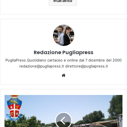
taranto
Redazione Pugliapress
PugliaPress Quotidiano cartaceo e online dal 7 dicembre del 2000
redazione@pugliapress.it direttore@pugliapress.it
We
bsi
te
S
c
o
p
e