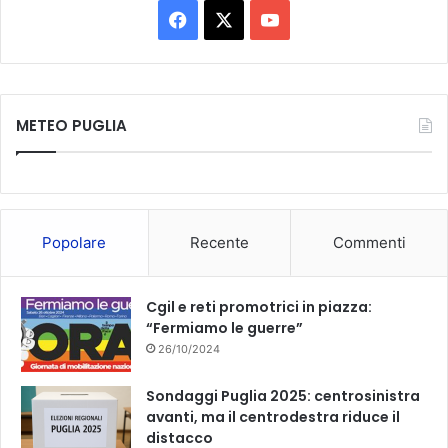
F
X
Y
a
o
c
u
METEO PUGLIA
e
T
b
u
o
b
Popolare
Recente
Commenti
o
e
k
Cgil e reti promotrici in piazza:
“Fermiamo le guerre”
26/10/2024
Sondaggi Puglia 2025: centrosinistra
avanti, ma il centrodestra riduce il
distacco