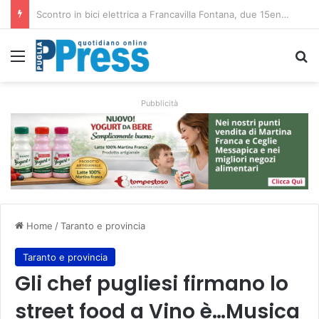
Altamura, aziende agricole donano foraggio all’allevatore colpito dall’incendio nell’Alta Murgia
Menu
C
Pubblicità
Home
/
Taranto e provincia
Taranto e provincia
Gli chef pugliesi firmano lo
street food a Vino è…Musica