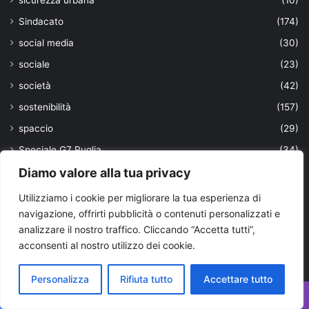
Sindacato
(174)
social media
(30)
sociale
(23)
società
(42)
sostenibilità
(157)
spaccio
(29)
Speciale G7 Puglia
(34)
Spettacolo
(18)
Diamo valore alla tua privacy
Spettacolo Bari e Bat
(218)
Utilizziamo i cookie per migliorare la tua esperienza di
navigazione, offrirti pubblicità o contenuti personalizzati e
Spettacolo Brindisi
(109)
analizzare il nostro traffico. Cliccando “Accetta tutti”,
Spettacolo Foggia
(76)
acconsenti al nostro utilizzo dei cookie.
Spettacolo Lecce
(98)
Spettacolo Taranto
(640)
Personalizza
Rifiuta tutto
Accettare tutto
spettacolo Valle D'Itria
(18)