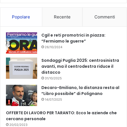
o
b
Popolare
Recente
Commenti
o
e
k
Cgil e reti promotrici in piazza:
“Fermiamo le guerre”
26/10/2024
Sondaggi Puglia 2025: centrosinistra
avanti, ma il centrodestra riduce il
distacco
31/10/2025
Decaro-Emiliano, la distanza resta al
“Libro possibile” di Polignano
14/07/2025
OFFERTE DI LAVORO PER TARANTO: Ecco le aziende che
cercano personale
20/02/2023