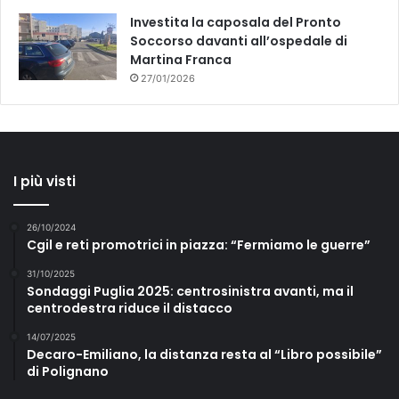
Investita la caposala del Pronto
Soccorso davanti all’ospedale di
Martina Franca
27/01/2026
I più visti
26/10/2024
Cgil e reti promotrici in piazza: “Fermiamo le guerre”
31/10/2025
Sondaggi Puglia 2025: centrosinistra avanti, ma il
centrodestra riduce il distacco
14/07/2025
Decaro-Emiliano, la distanza resta al “Libro possibile”
di Polignano