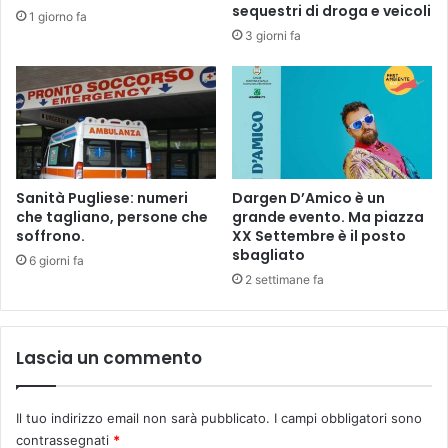
a
a
sequestri di droga e veicoli
1 giorno fa
s
g
3 giorni fa
s
u
a
i
d
d
i
a
u
d
n
e
a
l
p
F
Sanità Pugliese: numeri
Dargen D’Amico è un
e
u
che tagliano, persone che
grande evento. Ma piazza
c
soffrono.
XX Settembre è il posto
t
sbagliato
o
s
6 giorni fa
r
a
2 settimane fa
a
l
C
i
Lascia un commento
s
t
e
Il tuo indirizzo email non sarà pubblicato.
I campi obbligatori sono
r
contrassegnati
*
n