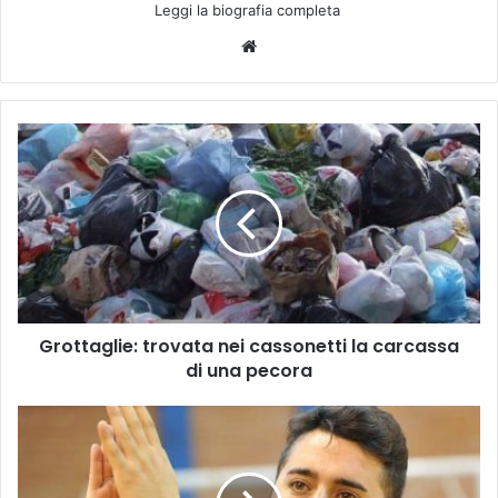
Leggi la biografia completa
We
bsi
te
G
r
o
t
t
a
g
l
i
Grottaglie: trovata nei cassonetti la carcassa
e
di una pecora
:
t
r
C
o
a
v
s
a
t