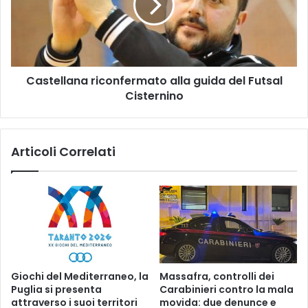
t
e
a
l
n
l
e
a
i
n
c
Castellana riconfermato alla guida del Futsal
a
a
Cisternino
r
s
i
s
c
o
o
Articoli Correlati
n
n
e
f
t
e
t
r
i
m
l
a
a
t
c
o
a
a
Giochi del Mediterraneo, la
Massafra, controlli dei
r
l
Puglia si presenta
Carabinieri contro la mala
c
l
attraverso i suoi territori
movida: due denunce e