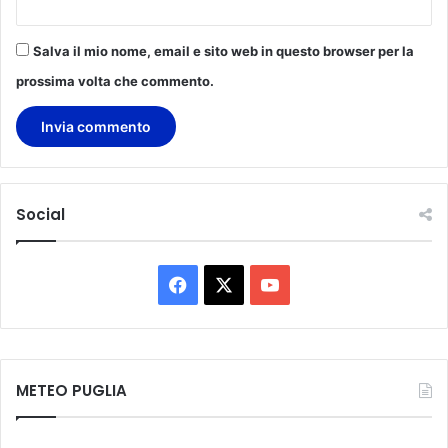
Salva il mio nome, email e sito web in questo browser per la
prossima volta che commento.
Social
F
X
Y
a
o
c
u
METEO PUGLIA
e
T
b
u