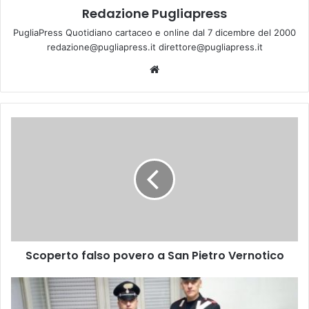
Redazione Pugliapress
PugliaPress Quotidiano cartaceo e online dal 7 dicembre del 2000
redazione@pugliapress.it direttore@pugliapress.it
We
bsi
te
S
c
o
p
e
r
t
o
f
Scoperto falso povero a San Pietro Vernotico
a
l
s
F
o
u