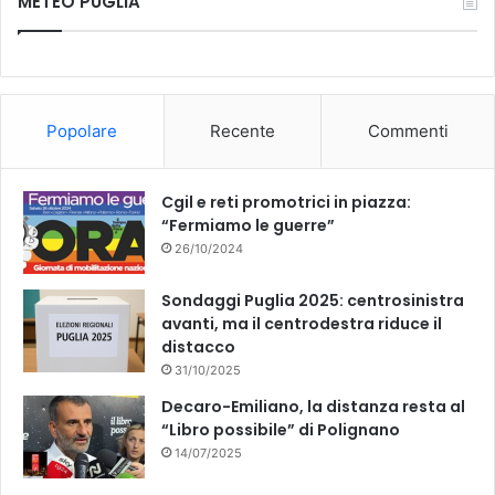
METEO PUGLIA
e
T
b
u
o
b
Popolare
Recente
Commenti
o
e
k
Cgil e reti promotrici in piazza:
“Fermiamo le guerre”
26/10/2024
Sondaggi Puglia 2025: centrosinistra
avanti, ma il centrodestra riduce il
distacco
31/10/2025
Decaro-Emiliano, la distanza resta al
“Libro possibile” di Polignano
14/07/2025