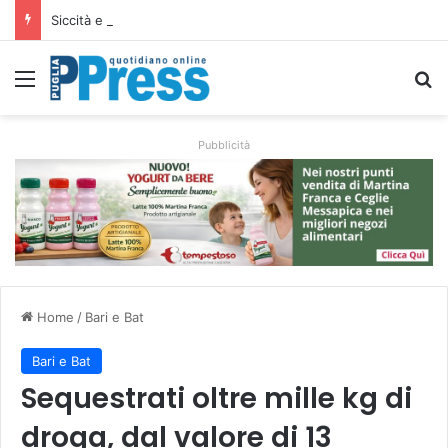
Siccità e caro gasolio colpiscono le campagne pugliesi: irrigare costa il 50,6% in più
Menu
C
Pubblicità
Home
/
Bari e Bat
Bari e Bat
Sequestrati oltre mille kg di
droga, dal valore di 13