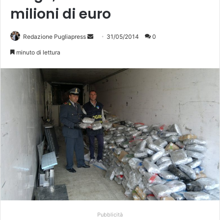
milioni di euro
Redazione Pugliapress
I
31/05/2014
0
n
minuto di lettura
v
i
a
u
n
'
e
m
a
i
l
Pubblicità