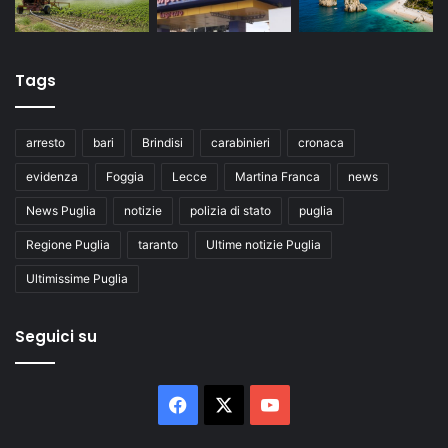
Tags
arresto
bari
Brindisi
carabinieri
cronaca
evidenza
Foggia
Lecce
Martina Franca
news
News Puglia
notizie
polizia di stato
puglia
Regione Puglia
taranto
Ultime notizie Puglia
Ultimissime Puglia
Seguici su
Facebook
X
You
Tube