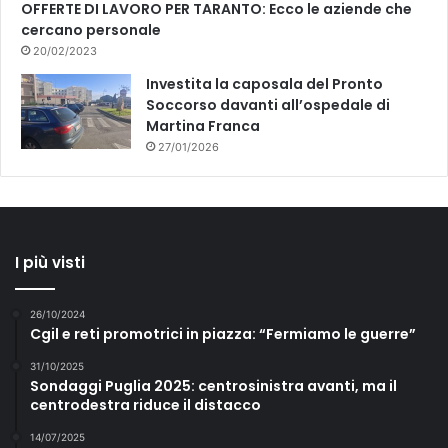
OFFERTE DI LAVORO PER TARANTO: Ecco le aziende che
cercano personale
20/02/2023
Investita la caposala del Pronto
Soccorso davanti all’ospedale di
Martina Franca
27/01/2026
I più visti
26/10/2024
Cgil e reti promotrici in piazza: “Fermiamo le guerre”
31/10/2025
Sondaggi Puglia 2025: centrosinistra avanti, ma il
centrodestra riduce il distacco
14/07/2025