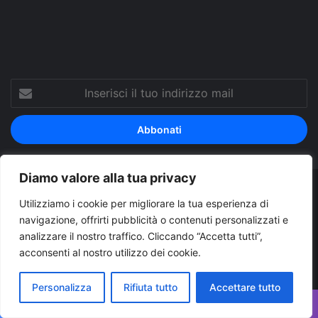
Inserisci
il
tuo
indirizzo
mail
Diamo valore alla tua privacy
© Copyright 2026, Tutti i diritti riservati |
© Copyright
Utilizziamo i cookie per migliorare la tua esperienza di
Pugliapress - Quotidiano online editore associazione giornalisti
navigazione, offrirti pubblicità o contenuti personalizzati e
analizzare il nostro traffico. Cliccando “Accetta tutti”,
riuniti registrato presso il tribunale di Taranto al n. 569/2000 del
acconsenti al nostro utilizzo dei cookie.
24/10/2000. Direttore responsabile Antonio Rubino
Cerco/Vendo
Offerte di lavoro Puglia
Archivio
Contatti
Personalizza
Rifiuta tutto
Accettare tutto
Cookies Policy
Privacy Policy
Info pubblicità elettorale