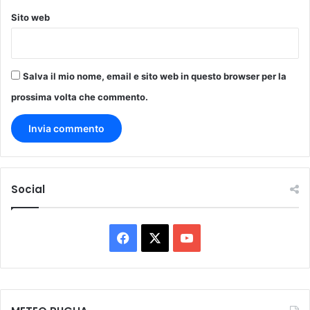
s
Sito web
i
d
e
n
Salva il mio nome, email e sito web in questo browser per la
t
e
prossima volta che commento.
a
P
u
t
i
g
Social
n
a
n
F
X
Y
o
a
o
c
u