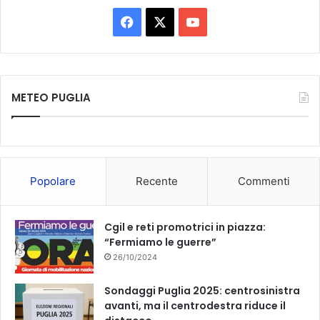
F
X
Y
a
o
c
u
METEO PUGLIA
e
T
b
u
o
b
Popolare
Recente
Commenti
o
e
k
Cgil e reti promotrici in piazza:
“Fermiamo le guerre”
26/10/2024
Sondaggi Puglia 2025: centrosinistra
avanti, ma il centrodestra riduce il