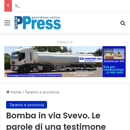
Taranto, operaio ferito nell’area Afo2 dell’ex Ilva: ricoverato in codice rosso
Menu
C
Pubblicità
Home
/
Taranto e provincia
Taranto e provincia
Bomba in via Svevo. Le
parole di una testimone