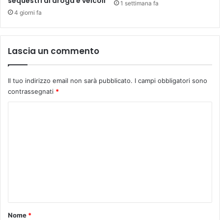
sequestri di droga e veicoli
e
1 settimana fa
o
n
4 giorni fa
d
i
t
Lascia un commento
o
r
e
Il tuo indirizzo email non sarà pubblicato.
I campi obbligatori sono
?
contrassegnati
*
C
o
m
m
e
n
t
o
Nome
*