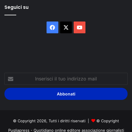
Seguici su
Facebook
X
You
Tube
Inserisci
il
tuo
indirizzo
mail
© Copyright 2026, Tutti i diritti riservati |
© Copyright
Pugliapress - Quotidiano online editore associazione giornalisti