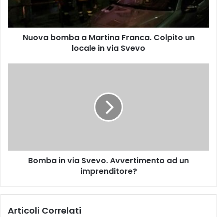
o
m
b
Nuova bomba a Martina Franca. Colpito un
a
locale in via Svevo
a
M
a
B
r
o
t
m
i
b
n
a
a
i
F
n
r
v
a
i
n
Bomba in via Svevo. Avvertimento ad un
a
c
imprenditore?
S
a
v
.
e
C
v
Articoli Correlati
o
o