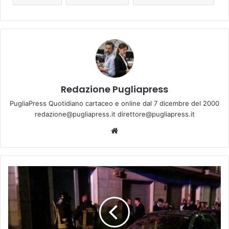
Redazione Pugliapress
PugliaPress Quotidiano cartaceo e online dal 7 dicembre del 2000
redazione@pugliapress.it direttore@pugliapress.it
We
bsi
te
N
u
o
v
a
b