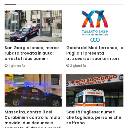
l
.
p
A
i
v
t
v
o
e
u
r
n
t
l
i
San Giorgio Ionico, merce
Giochi del Mediterraneo, la
o
m
rubata trovata in auto:
Puglia si presenta
c
e
arrestati due uomini
attraverso i suoi territori
a
n
1 giorno fa
3 giorni fa
l
t
e
o
i
a
n
d
v
u
i
n
a
i
S
m
Massafra, controlli dei
Sanità Pugliese: numeri
v
p
Carabinieri contro la mala
che tagliano, persone che
e
r
movida: due denunce e
soffrono.
v