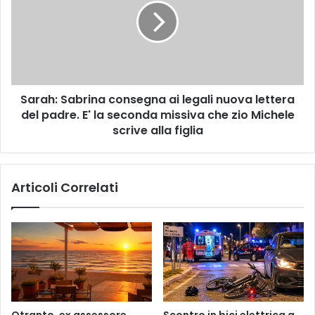
S
a
A
h
G
:
I
S
M
a
E
b
Sarah: Sabrina consegna ai legali nuova lettera
R
r
C
del padre. E' la seconda missiva che zio Michele
i
O
n
scrive alla figlia
L
a
E
c
D
o
Articoli Correlati
I
n
’
s
E
e
G
g
I
n
O
a
V
a
E
i
D
l