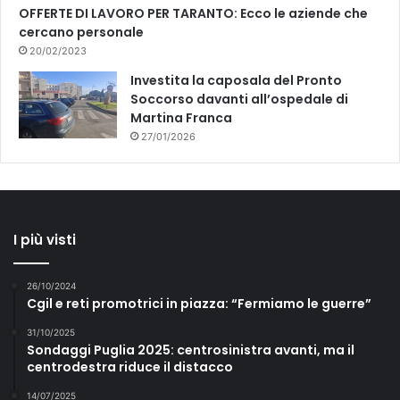
OFFERTE DI LAVORO PER TARANTO: Ecco le aziende che
cercano personale
20/02/2023
Investita la caposala del Pronto
Soccorso davanti all’ospedale di
Martina Franca
27/01/2026
I più visti
26/10/2024
Cgil e reti promotrici in piazza: “Fermiamo le guerre”
31/10/2025
Sondaggi Puglia 2025: centrosinistra avanti, ma il
centrodestra riduce il distacco
14/07/2025