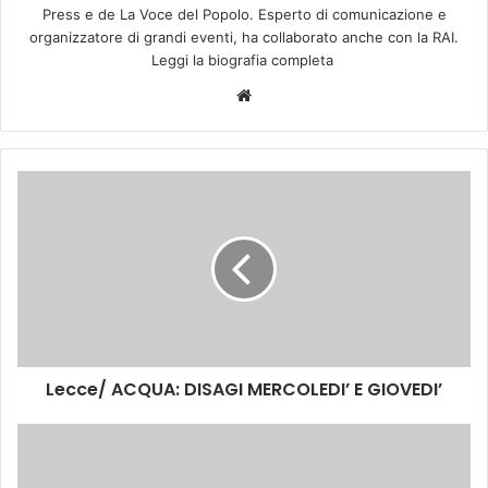
Press e de La Voce del Popolo. Esperto di comunicazione e
organizzatore di grandi eventi, ha collaborato anche con la RAI.
Leggi la biografia completa
We
bsi
te
L
e
c
c
e
/
A
C
Q
Lecce/ ACQUA: DISAGI MERCOLEDI’ E GIOVEDI’
U
A
:
S
D
a
I
r