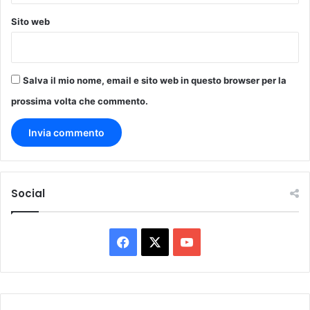
a
Sito web
c
h
e
z
Salva il mio nome, email e sito web in questo browser per la
i
o
prossima volta che commento.
M
i
c
h
e
l
Social
e
s
c
F
X
Y
r
i
a
o
v
e
c
u
a