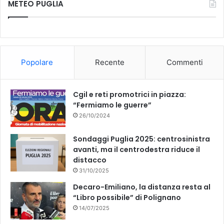
METEO PUGLIA
l
e
T
l
a
b
u
f
i
o
b
g
Popolare
Recente
Commenti
l
o
e
i
a
k
Cgil e reti promotrici in piazza:
“Fermiamo le guerre”
26/10/2024
Sondaggi Puglia 2025: centrosinistra
avanti, ma il centrodestra riduce il
distacco
31/10/2025
Decaro-Emiliano, la distanza resta al
“Libro possibile” di Polignano
14/07/2025