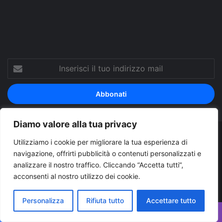
Tube
Inserisci
il
tuo
indirizzo
mail
Diamo valore alla tua privacy
© Copyright 2026, Tutti i diritti riservati |
© Copyright
Utilizziamo i cookie per migliorare la tua esperienza di
navigazione, offrirti pubblicità o contenuti personalizzati e
Pugliapress - Quotidiano online editore associazione giornalisti
analizzare il nostro traffico. Cliccando “Accetta tutti”,
riuniti registrato presso il tribunale di Taranto al n. 569/2000 del
acconsenti al nostro utilizzo dei cookie.
24/10/2000. Direttore responsabile Antonio Rubino
Personalizza
Rifiuta tutto
Accettare tutto
Cerco/Vendo
Offerte di lavoro Puglia
Archivio
Contatti
Cookies Policy
Privacy Policy
Info pubblicità elettorale