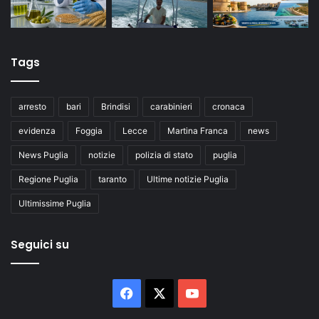
Tags
arresto
bari
Brindisi
carabinieri
cronaca
evidenza
Foggia
Lecce
Martina Franca
news
News Puglia
notizie
polizia di stato
puglia
Regione Puglia
taranto
Ultime notizie Puglia
Ultimissime Puglia
Seguici su
Facebook
X
You