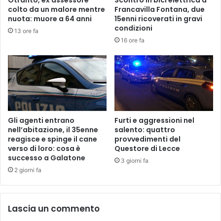
Otranto, ex assessore
Scontro in bici elettrica a
I
e
colto da un malore mentre
Francavilla Fontana, due
’
g
nuota: muore a 64 anni
15enni ricoverati in gravi
a
condizioni
13 ore fa
l
16 ore fa
i
n
u
o
v
a
l
e
Gli agenti entrano
Furti e aggressioni nel
t
nell’abitazione, il 35enne
salento: quattro
reagisce e spinge il cane
provvedimenti del
t
verso di loro: cosa è
Questore di Lecce
e
successo a Galatone
r
3 giorni fa
a
2 giorni fa
d
e
l
Lascia un commento
p