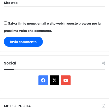
i
Sito web
m
i
l
i
Salva il mio nome, email e sito web in questo browser per la
t
prossima volta che commento.
a
r
i
d
e
l
Social
l
a
C
o
F
X
Y
m
p
a
o
a
c
u
g
n
METEO PUGLIA