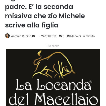
padre. E’ la seconda
missiva che zio Michele
scrive alla figlia
Antonio Rubino
I
24/01/2011
0
Meno di un minuto
n
Pubblicità
v
i
a
u
n
'
e
m
a
i
l