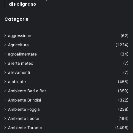
i
di Polignano
g
i
Categorie
M
a
z
aggressione
(62)
z
Agricoltura
(1.224)
o
t
agroalimentare
(34)
t
allerta meteo
(7)
a
allevamenti
(7)
ambiente
(456)
Ambiente Bari e Bat
(359)
Ambiente Brindisi
(322)
Ambiente Foggia
(238)
Ambiente Lecce
(196)
Ambiente Taranto
(1.498)