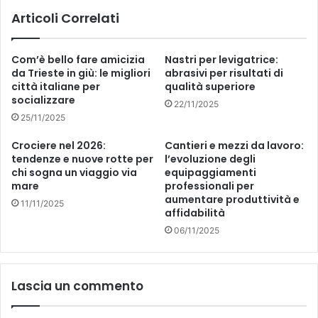
T
n
Articoli Correlati
I
t
A
e
L
l
Com’è bello fare amicizia
Nastri per levigatrice:
L
’
da Trieste in giù: le migliori
abrasivi per risultati di
E
a
città italiane per
qualità superiore
C
t
socializzare
22/11/2025
O
t
25/11/2025
M
i
U
v
Crociere nel 2026:
Cantieri e mezzi da lavoro:
N
i
tendenze e nuove rotte per
l’evoluzione degli
A
t
chi sogna un viaggio via
equipaggiamenti
L
à
mare
professionali per
I
p
aumentare produttività e
11/11/2025
D
r
affidabilità
I
e
06/11/2025
R
v
I
e
G
n
Lascia un commento
O
t
R
i
E
v