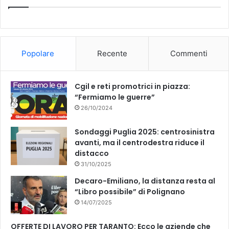
e
T
i
a
b
u
C
a
o
b
r
Popolare
Recente
Commenti
a
o
e
b
i
k
Cgil e reti promotrici in piazza:
n
“Fermiamo le guerre”
i
26/10/2024
e
r
i
Sondaggi Puglia 2025: centrosinistra
d
avanti, ma il centrodestra riduce il
i
distacco
M
31/10/2025
a
Decaro-Emiliano, la distanza resta al
n
“Libro possibile” di Polignano
d
14/07/2025
u
r
OFFERTE DI LAVORO PER TARANTO: Ecco le aziende che
i