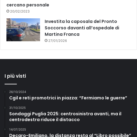
cercano personale
a
d
20/02/2023
i
Investita la caposala del Pronto
r
Soccorso davanti all’ospedale di
e
Martina Franca
t
27/01/2026
t
i
d
a
l
I più visti
C
a
p
26/10/2024
i
Cgil e reti promotrici in piazza: “Fermiamo le guerre”
t
a
31/10/2025
Sondaggi Puglia 2025: centrosinistra avanti, ma il
n
centrodestra riduce il distacco
o
L
14/07/2025
u
Decaro-Emiliano, la distanza resta al “Libro possibile”