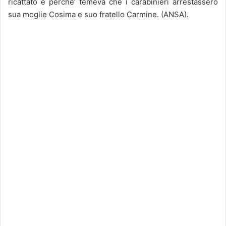
ricattato e perche’ temeva che i carabinieri arrestassero
sua moglie Cosima e suo fratello Carmine. (ANSA).