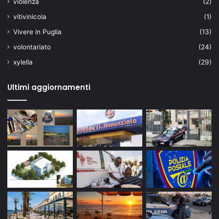
violenza
(2)
vitivinicola
(1)
Vivere in Puglia
(13)
volontariato
(24)
xylella
(29)
Ultimi aggiornamenti