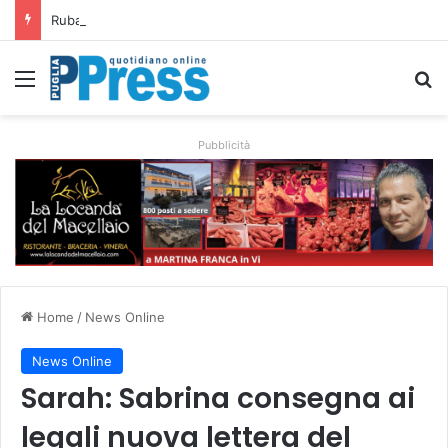
Rubano strumenti e farmaci ai medici dei migranti a Bari: ferme le visite a Nardò
Menu
C
Pubblicità
Home
/
News Online
News Online
Sarah: Sabrina consegna ai
legali nuova lettera del