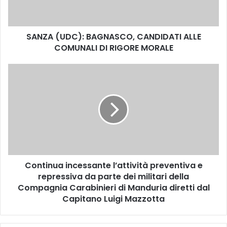
U
D
C
SANZA (UDC): BAGNASCO, CANDIDATI ALLE
)
COMUNALI DI RIGORE MORALE
:
B
A
C
G
o
N
n
A
t
S
i
C
n
O
u
,
a
C
i
A
Continua incessante l’attività preventiva e
n
N
repressiva da parte dei militari della
c
D
e
Compagnia Carabinieri di Manduria diretti dal
I
s
Capitano Luigi Mazzotta
D
s
A
a