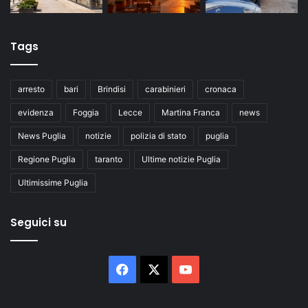
Tags
arresto
bari
Brindisi
carabinieri
cronaca
evidenza
Foggia
Lecce
Martina Franca
news
News Puglia
notizie
polizia di stato
puglia
Regione Puglia
taranto
Ultime notizie Puglia
Ultimissime Puglia
Seguici su
Facebook
X
You
Tube