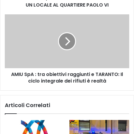
UN LOCALE AL QUARTIERE PAOLO VI
C
I
L
A
E
M
,
I
M
U
U
S
N
p
I
A
Z
:
I
t
O
AMIU SpA : tra obiettivi raggiunti e TARANTO: Il
r
N
ciclo integrale dei rifiuti è realtà
a
I
o
E
b
D
i
Articoli Correlati
R
e
O
t
G
t
A
i
R
v