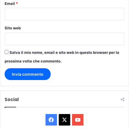
Email
*
t
i
è
r
Sito web
e
a
l
t
Salva il mio nome, email e sito web in questo browser per la
à
prossima volta che commento.
Social
F
X
Y