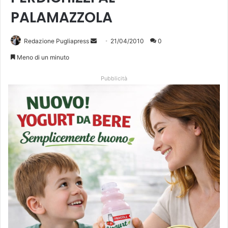
PALAMAZZOLA
Redazione Pugliapress
I
21/04/2010
0
n
Meno di un minuto
v
i
Pubblicità
a
u
n
'
e
m
a
i
l