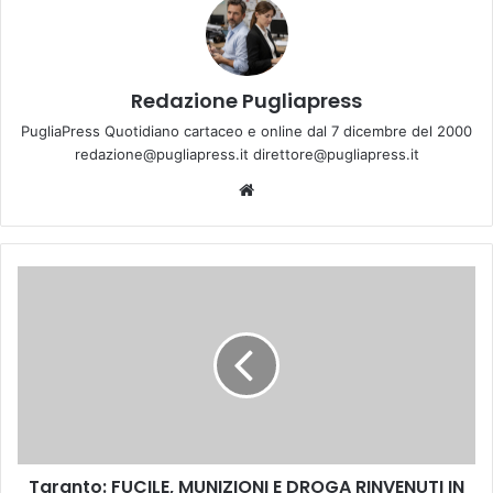
Redazione Pugliapress
PugliaPress Quotidiano cartaceo e online dal 7 dicembre del 2000
redazione@pugliapress.it direttore@pugliapress.it
We
bsi
te
T
a
r
a
n
t
o
:
F
Taranto: FUCILE, MUNIZIONI E DROGA RINVENUTI IN
U