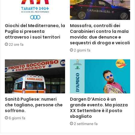
I
i
N
r
V
a
E
g
Giochi del Mediterraneo, la
Massafra, controlli dei
N
g
Puglia si presenta
Carabinieri contro la mala
U
i
attraverso i suoi territori
movida: due denunce e
T
u
sequestri di droga e veicoli
22 ore fa
I
n
2 giorni fa
I
t
N
i
U
e
N
T
L
A
O
R
C
A
A
N
Sanità Pugliese: numeri
Dargen D’Amico è un
L
T
che tagliano, persone che
grande evento. Ma piazza
E
soffrono.
XX Settembre è il posto
O
sbagliato
A
:
6 giorni fa
L
I
2 settimane fa
Q
l