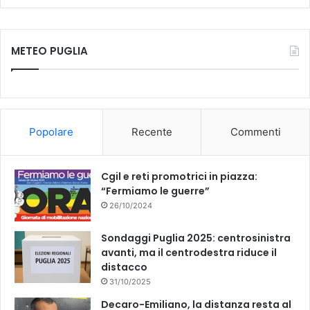
a
o
c
u
METEO PUGLIA
e
T
b
u
o
b
Popolare
Recente
Commenti
o
e
k
Cgil e reti promotrici in piazza:
“Fermiamo le guerre”
26/10/2024
Sondaggi Puglia 2025: centrosinistra
avanti, ma il centrodestra riduce il
distacco
31/10/2025
Decaro-Emiliano, la distanza resta al