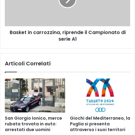
e
R
t
O
i
S
n
I
c
F
Basket in carrozzina, riprende il Campionato di
a
U
serie A1
r
R
r
T
o
I
z
Articoli Correlati
A
z
L
i
L
n
’
a
I
,
P
r
E
i
R
p
M
r
San Giorgio Ionico, merce
Giochi del Mediterraneo, la
E
e
rubata trovata in auto:
Puglia si presenta
R
n
arrestati due uomini
attraverso i suoi territori
C
d