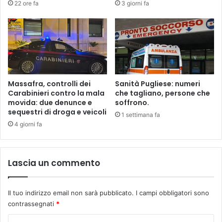
22 ore fa
3 giorni fa
A
e
T
i
O
l
C
a
m
p
i
Massafra, controlli dei
Sanità Pugliese: numeri
o
Carabinieri contro la mala
che tagliano, persone che
n
movida: due denunce e
soffrono.
sequestri di droga e veicoli
a
1 settimana fa
t
4 giorni fa
o
d
i
Lascia un commento
s
e
r
Il tuo indirizzo email non sarà pubblicato.
I campi obbligatori sono
i
contrassegnati
*
e
A
C