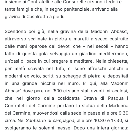
insieme ai Confratelli e alle Consorelle ci sono i fedeli e
tante famiglie che, in segno penitenziale, arrivano alla
gravina di Casalrotto a piedi.
Scendono poi giù, nella gravina della Madonn’ Abbasc’,
attraverso scalinate in pietra e muretti a secco costruite
dalle mani operose dei devoti che – nei secoli – hanno
fatto di questa gola selvaggia un giardino mediterraneo,
un’oasi di pace in cui pregare e meditare. Nella chiesetta,
per metà scavata nel tufo, ci sono affreschi antichi e
moderni ex voto, scritti su schegge di pietra, e depositati
in una grande nicchia nel muro. E’ qui, alla Madonn’
Abbasc’ dove pare nel ‘500 ci siano stati eventi miracolosi,
che nel giorno della cosiddetta Ottava di Pasqua i
Confratelli del Carmine portano la statua della Madonna
del Carmine, muovendosi dalla sede in paese alle ore 9.30
circa. Nel
Santuario di campagna
, alle ore 10.30 e 17.30, si
svolgeranno le solenni messe. Dopo una intera giornata