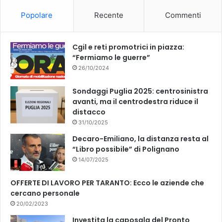
o
b
Popolare
Recente
Commenti
o
e
k
Cgil e reti promotrici in piazza:
“Fermiamo le guerre”
26/10/2024
Sondaggi Puglia 2025: centrosinistra
avanti, ma il centrodestra riduce il
distacco
31/10/2025
Decaro-Emiliano, la distanza resta al
“Libro possibile” di Polignano
14/07/2025
OFFERTE DI LAVORO PER TARANTO: Ecco le aziende che
cercano personale
20/02/2023
Investita la caposala del Pronto