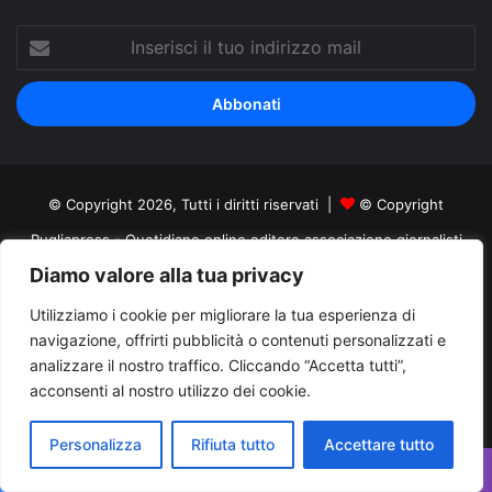
Inserisci
il
tuo
indirizzo
mail
© Copyright 2026, Tutti i diritti riservati |
© Copyright
Pugliapress - Quotidiano online editore associazione giornalisti
Diamo valore alla tua privacy
riuniti registrato presso il tribunale di Taranto al n. 569/2000 del
24/10/2000. Direttore responsabile Antonio Rubino
Utilizziamo i cookie per migliorare la tua esperienza di
navigazione, offrirti pubblicità o contenuti personalizzati e
Cerco/Vendo
Offerte di lavoro Puglia
Archivio
Contatti
analizzare il nostro traffico. Cliccando “Accetta tutti”,
Cookies Policy
Privacy Policy
Info pubblicità elettorale
acconsenti al nostro utilizzo dei cookie.
Facebook
X
You
Personalizza
Rifiuta tutto
Accettare tutto
Tube