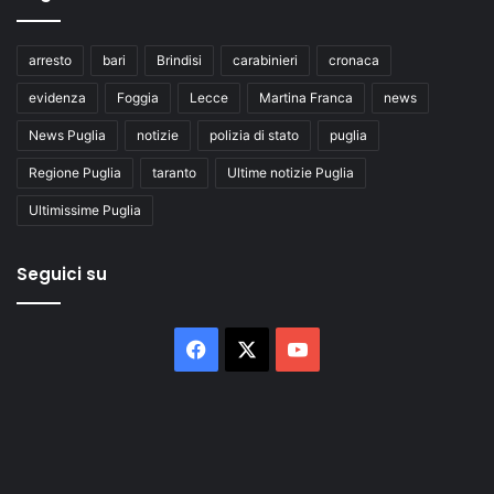
arresto
bari
Brindisi
carabinieri
cronaca
evidenza
Foggia
Lecce
Martina Franca
news
News Puglia
notizie
polizia di stato
puglia
Regione Puglia
taranto
Ultime notizie Puglia
Ultimissime Puglia
Seguici su
Facebook
X
You
Tube