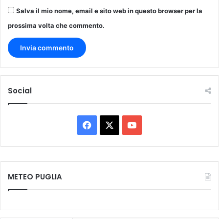
Salva il mio nome, email e sito web in questo browser per la
prossima volta che commento.
Social
F
X
Y
a
o
c
u
METEO PUGLIA
e
T
b
u