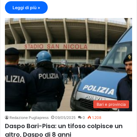
Leggi di più »
Bari e provincia
Redazione Pugliapress
09/05/2025
0
1.208
Daspo Bari-Pisa: un tifoso colpisce un
altro, Daspo di 8 anni