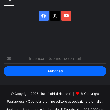
Facebook
X
You
Tube
Inserisci
il
tuo
indirizzo
mail
© Copyright 2026, Tutti i diritti riservati |
© Copyright
Pugliapress - Quotidiano online editore associazione giornalisti
riuniti registrato presso il tribunale di Taranto al n. 569/2000 del