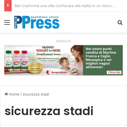
Rubano strumenti e farmaci ai medici dei migranti a Bari: ferme le visite a Nardò
Menu
C
Pubblicità
Home
/
sicurezza stadi
sicurezza stadi