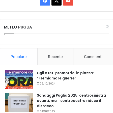
F
X
Y
a
o
c
u
METEO PUGLIA
e
T
b
u
o
b
Popolare
Recente
Commenti
o
e
k
Cgil e reti promotrici in piazza:
“Fermiamo le guerre”
26/10/2024
Sondaggi Puglia 2025: centrosinistra
avanti, ma il centrodestra riduce il
distacco
31/10/2025