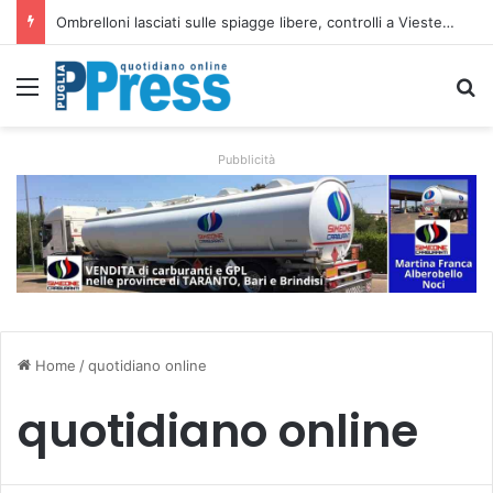
Ombrelloni lasciati sulle spiagge libere, controlli a Vieste e Peschici: liberati oltre 5mila metri quadrati
Menu
C
Pubblicità
Home
/
quotidiano online
quotidiano online