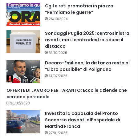
k
Cgil e reti promotrici in piazza:
“Fermiamo le guerre”
26/10/2024
Sondaggi Puglia 2025: centrosinistra
avanti, ma il centrodestra riduce il
distacco
31/10/2025
Decaro-Emiliano, la distanza resta al
“Libro possibile” di Polignano
14/07/2025
OFFERTE DI LAVORO PER TARANTO: Ecco le aziende che
cercano personale
20/02/2023
Investita la caposala del Pronto
Soccorso davanti all’ospedale di
Martina Franca
27/01/2026