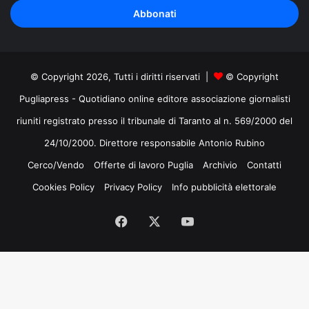
tuo
indirizzo
mail
© Copyright 2026, Tutti i diritti riservati |
© Copyright
Pugliapress - Quotidiano online editore associazione giornalisti
riuniti registrato presso il tribunale di Taranto al n. 569/2000 del
24/10/2000. Direttore responsabile Antonio Rubino
Cerco/Vendo
Offerte di lavoro Puglia
Archivio
Contatti
Cookies Policy
Privacy Policy
Info pubblicità elettorale
Facebook
X
You
Tube