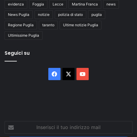
evidenza
Foggia
Lecce
Martina Franca
news
News Puglia
notizie
polizia di stato
puglia
Regione Puglia
taranto
Ultime notizie Puglia
Ultimissime Puglia
Seguici su
Facebook
X
You
Tube
Inserisci
il