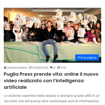
Prima pagina
Antonio Rubino
04/06/2026
0
476
Puglia Press prende vita: online il nuovo
video realizzato con l’intelligenza
artificiale
Le storiche copertine della testata si animano grazie all’AI in un
racconto che attraversa oltre venticinque anni di informazione,