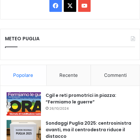
F
X
Y
a
o
c
u
METEO PUGLIA
e
T
b
u
o
b
Popolare
Recente
Commenti
o
e
k
Cgil e reti promotrici in piazza:
“Fermiamo le guerre”
26/10/2024
Sondaggi Puglia 2025: centrosinistra
avanti, ma il centrodestra riduce il
distacco