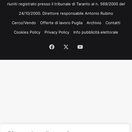
riuniti registrato presso il tribunale di Taranto al n. 569/2000 del
24/10/2000. Direttore responsabile Antonio Rubino
Cerco/Vendo
Offerte di lavoro Puglia
Archivio
Contatti
Cookies Policy
Privacy Policy
Info pubblicità elettorale
Facebook
X
You
Tube