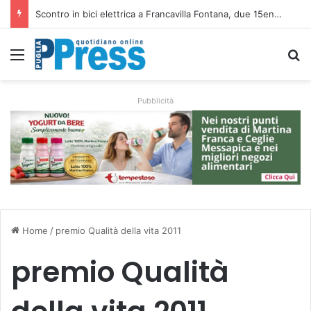
Altamura, aziende agricole donano foraggio all’allevatore colpito dall’incendio nell’Alta Murgia
Menu
C
Pubblicità
Home
/
premio Qualità della vita 2011
premio Qualità