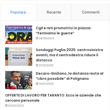
o
b
Popolare
Recente
Commenti
o
e
k
Cgil e reti promotrici in piazza:
“Fermiamo le guerre”
26/10/2024
Sondaggi Puglia 2025: centrosinistra
avanti, ma il centrodestra riduce il
distacco
31/10/2025
Decaro-Emiliano, la distanza resta al
“Libro possibile” di Polignano
14/07/2025
OFFERTE DI LAVORO PER TARANTO: Ecco le aziende che
cercano personale
20/02/2023