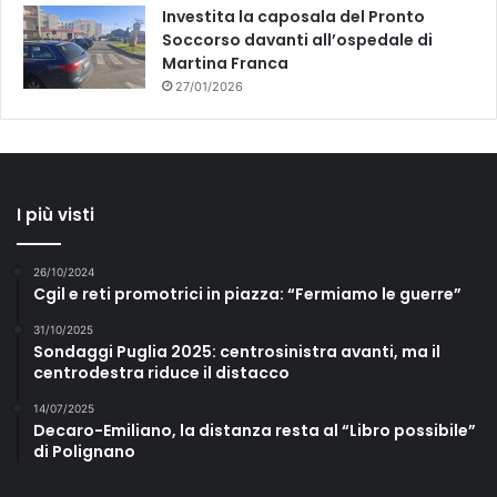
Investita la caposala del Pronto
Soccorso davanti all’ospedale di
Martina Franca
27/01/2026
I più visti
26/10/2024
Cgil e reti promotrici in piazza: “Fermiamo le guerre”
31/10/2025
Sondaggi Puglia 2025: centrosinistra avanti, ma il
centrodestra riduce il distacco
14/07/2025
Decaro-Emiliano, la distanza resta al “Libro possibile”
di Polignano