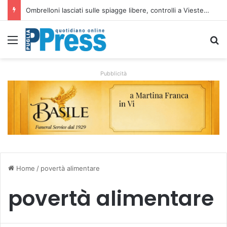
Ombrelloni lasciati sulle spiagge libere, controlli a Vieste e Peschici: liberati oltre 5mila metri quadrati
Menu
C
Pubblicità
Home
/
povertà alimentare
povertà alimentare