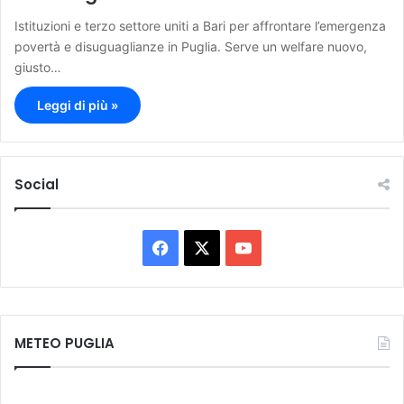
Istituzioni e terzo settore uniti a Bari per affrontare l’emergenza
povertà e disuguaglianze in Puglia. Serve un welfare nuovo,
giusto…
Leggi di più »
Social
F
X
Y
a
o
c
u
METEO PUGLIA
e
T
b
u