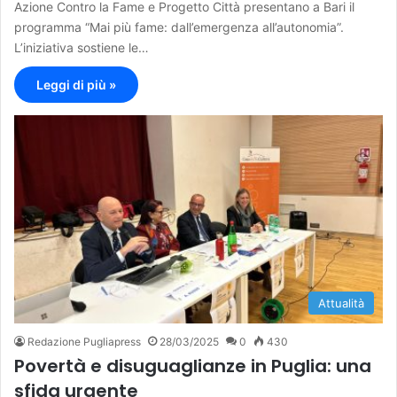
Azione Contro la Fame e Progetto Città presentano a Bari il
programma “Mai più fame: dall’emergenza all’autonomia”.
L’iniziativa sostiene le…
Leggi di più »
Attualità
Redazione Pugliapress
28/03/2025
0
430
Povertà e disuguaglianze in Puglia: una
sfida urgente