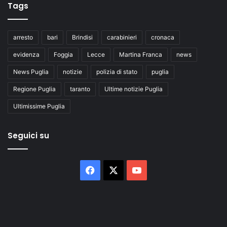
Tags
arresto
bari
Brindisi
carabinieri
cronaca
evidenza
Foggia
Lecce
Martina Franca
news
News Puglia
notizie
polizia di stato
puglia
Regione Puglia
taranto
Ultime notizie Puglia
Ultimissime Puglia
Seguici su
Facebook
X
You
Tube