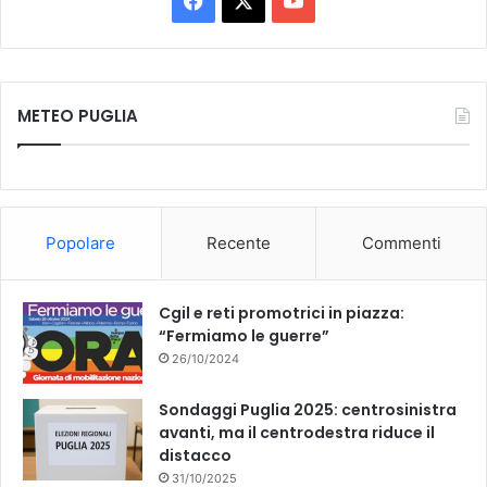
F
X
Y
a
o
c
u
METEO PUGLIA
e
T
b
u
o
b
Popolare
Recente
Commenti
o
e
k
Cgil e reti promotrici in piazza:
“Fermiamo le guerre”
26/10/2024
Sondaggi Puglia 2025: centrosinistra
avanti, ma il centrodestra riduce il
distacco
31/10/2025