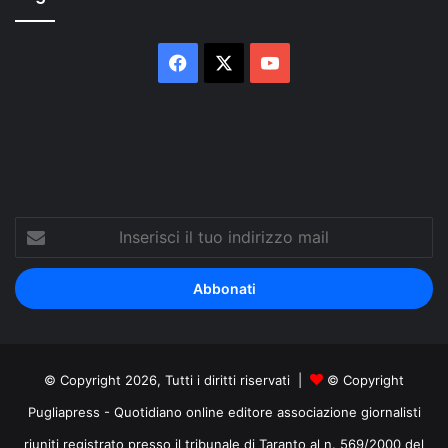
Facebook
X
You
Tube
Inserisci
il
tuo
indirizzo
mail
© Copyright 2026, Tutti i diritti riservati |
© Copyright
Pugliapress - Quotidiano online editore associazione giornalisti
riuniti registrato presso il tribunale di Taranto al n. 569/2000 del