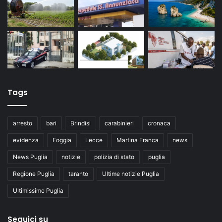
Tags
arresto
bari
Brindisi
carabinieri
cronaca
evidenza
Foggia
Lecce
Martina Franca
news
News Puglia
notizie
polizia di stato
puglia
Regione Puglia
taranto
Ultime notizie Puglia
Ultimissime Puglia
Seguici su