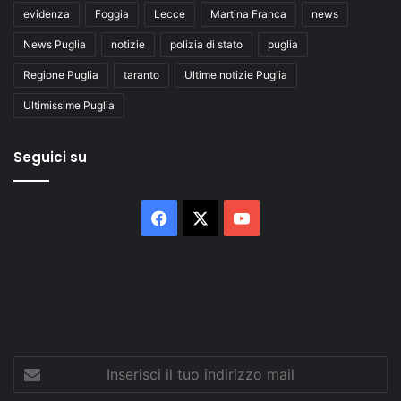
evidenza
Foggia
Lecce
Martina Franca
news
News Puglia
notizie
polizia di stato
puglia
Regione Puglia
taranto
Ultime notizie Puglia
Ultimissime Puglia
Seguici su
Facebook
X
You
Tube
Inserisci
il