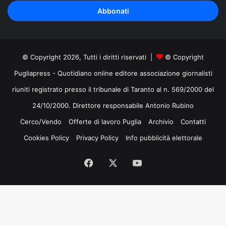
tuo
indirizzo
mail
© Copyright 2026, Tutti i diritti riservati |
© Copyright
Pugliapress - Quotidiano online editore associazione giornalisti
riuniti registrato presso il tribunale di Taranto al n. 569/2000 del
24/10/2000. Direttore responsabile Antonio Rubino
Cerco/Vendo
Offerte di lavoro Puglia
Archivio
Contatti
Cookies Policy
Privacy Policy
Info pubblicità elettorale
Facebook
X
You
Tube