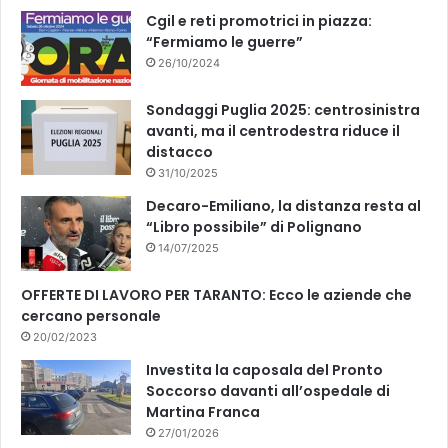
k
Cgil e reti promotrici in piazza:
“Fermiamo le guerre”
26/10/2024
Sondaggi Puglia 2025: centrosinistra
avanti, ma il centrodestra riduce il
distacco
31/10/2025
Decaro-Emiliano, la distanza resta al
“Libro possibile” di Polignano
14/07/2025
OFFERTE DI LAVORO PER TARANTO: Ecco le aziende che
cercano personale
20/02/2023
Investita la caposala del Pronto
Soccorso davanti all’ospedale di
Martina Franca
27/01/2026