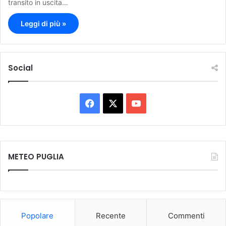
transito in uscita…
Leggi di più »
Social
F
X
Y
a
o
c
u
METEO PUGLIA
e
T
b
u
o
b
Popolare
Recente
Commenti
o
e