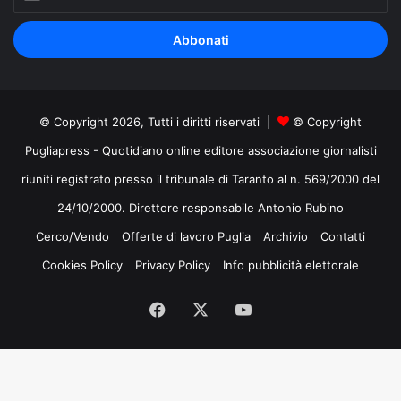
il
tuo
indirizzo
mail
© Copyright 2026, Tutti i diritti riservati |
© Copyright
Pugliapress - Quotidiano online editore associazione giornalisti
riuniti registrato presso il tribunale di Taranto al n. 569/2000 del
24/10/2000. Direttore responsabile Antonio Rubino
Cerco/Vendo
Offerte di lavoro Puglia
Archivio
Contatti
Cookies Policy
Privacy Policy
Info pubblicità elettorale
Facebook
X
You
Tube