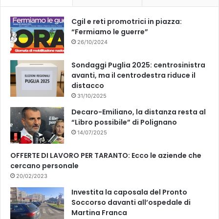
k
Cgil e reti promotrici in piazza:
“Fermiamo le guerre”
26/10/2024
Sondaggi Puglia 2025: centrosinistra
avanti, ma il centrodestra riduce il
distacco
31/10/2025
Decaro-Emiliano, la distanza resta al
“Libro possibile” di Polignano
14/07/2025
OFFERTE DI LAVORO PER TARANTO: Ecco le aziende che
cercano personale
20/02/2023
Investita la caposala del Pronto
Soccorso davanti all’ospedale di
Martina Franca