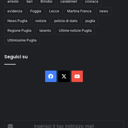
arresto
bari
Brindisi
carabinieri
cronaca
evidenza
Foggia
Lecce
Martina Franca
news
News Puglia
notizie
polizia di stato
puglia
Regione Puglia
taranto
Ultime notizie Puglia
Ultimissime Puglia
Seguici su
Facebook
X
You
Tube
Inserisci