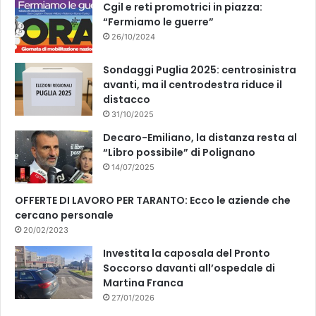
k
Cgil e reti promotrici in piazza:
“Fermiamo le guerre”
26/10/2024
Sondaggi Puglia 2025: centrosinistra
avanti, ma il centrodestra riduce il
distacco
31/10/2025
Decaro-Emiliano, la distanza resta al
“Libro possibile” di Polignano
14/07/2025
OFFERTE DI LAVORO PER TARANTO: Ecco le aziende che
cercano personale
20/02/2023
Investita la caposala del Pronto
Soccorso davanti all’ospedale di
Martina Franca
27/01/2026