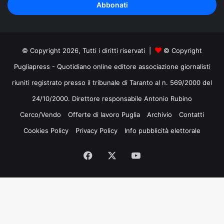
indirizzo
mail
© Copyright 2026, Tutti i diritti riservati |
© Copyright
Pugliapress - Quotidiano online editore associazione giornalisti
riuniti registrato presso il tribunale di Taranto al n. 569/2000 del
24/10/2000. Direttore responsabile Antonio Rubino
Cerco/Vendo
Offerte di lavoro Puglia
Archivio
Contatti
Cookies Policy
Privacy Policy
Info pubblicità elettorale
Facebook
X
You
Tube