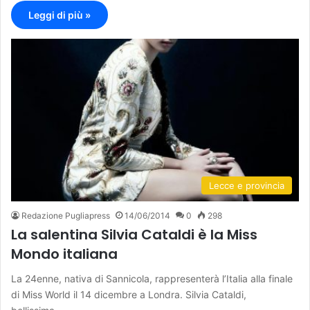
Leggi di più »
Lecce e provincia
Redazione Pugliapress
14/06/2014
0
298
La salentina Silvia Cataldi è la Miss
Mondo italiana
La 24enne, nativa di Sannicola, rappresenterà l’Italia alla finale
di Miss World il 14 dicembre a Londra. Silvia Cataldi,