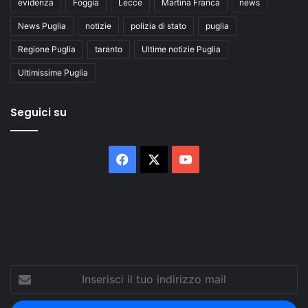
evidenza
Foggia
Lecce
Martina Franca
news
News Puglia
notizie
polizia di stato
puglia
Regione Puglia
taranto
Ultime notizie Puglia
Ultimissime Puglia
Seguici su
Facebook
X
You
Tube
Inserisci
il
tuo