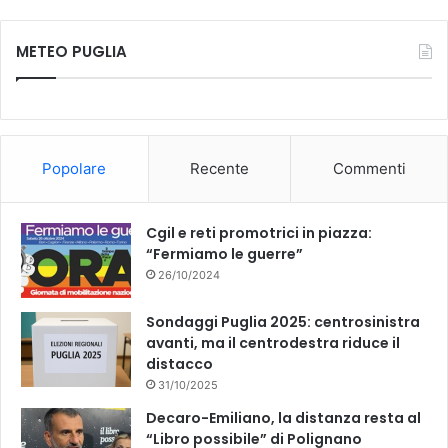
c
u
METEO PUGLIA
e
T
b
u
o
b
Popolare
Recente
Commenti
o
e
k
Cgil e reti promotrici in piazza:
“Fermiamo le guerre”
26/10/2024
Sondaggi Puglia 2025: centrosinistra
avanti, ma il centrodestra riduce il
distacco
31/10/2025
Decaro-Emiliano, la distanza resta al
“Libro possibile” di Polignano