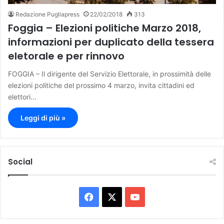
Redazione Pugliapress
22/02/2018
313
Foggia – Elezioni politiche Marzo 2018,
informazioni per duplicato della tessera
eletorale e per rinnovo
FOGGIA – Il dirigente del Servizio Elettorale, in prossimità delle
elezioni politiche del prossimo 4 marzo, invita cittadini ed
elettori…
Leggi di più »
Social
F
X
Y
a
o